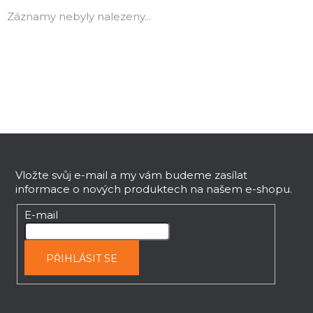
Záznamy nebyly nalezeny...
Z
á
p
Vložte svůj e-mail a my vám budeme zasílat
informace o nových produktech na našem e-shopu.
a
t
E-mail
í
PŘIHLÁSIT SE