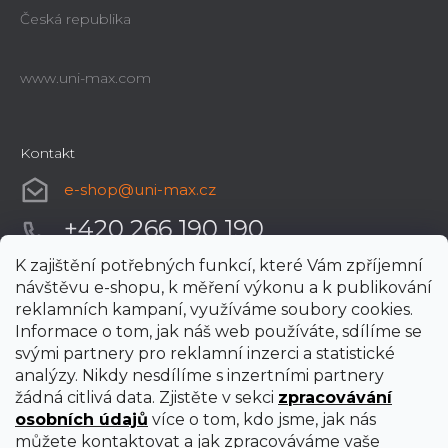
Česká republika
www.uni-max.com
Kontakt
e-shop
@
uni-max.cz
+420 266 190 190
K zajištění potřebných funkcí, které Vám zpříjemní
návštěvu e-shopu, k měření výkonu a k publikování
reklamních kampaní, využíváme soubory cookies.
Informace o tom, jak náš web používáte, sdílíme se
svými partnery pro reklamní inzerci a statistické
analýzy. Nikdy nesdílíme s inzertními partnery
žádná citlivá data. Zjistěte v sekci
zpracovávání
osobních údajů
více o tom, kdo jsme, jak nás
můžete kontaktovat a jak zpracováváme vaše