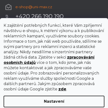
e-shop
@
uni-max.cz
+420 266 190 190
K zajištění potřebných funkcí, které Vám zpříjemní
návštěvu e-shopu, k měření výkonu a k publikování
reklamních kampaní, využíváme soubory cookies.
Informace o tom, jak náš web používáte, sdílíme se
svými partnery pro reklamní inzerci a statistické
analýzy. Nikdy nesdílíme s inzertními partnery
žádná citlivá data. Zjistěte v sekci
zpracovávání
osobních údajů
více o tom, kdo jsme, jak nás
můžete kontaktovat a jak zpracováváme vaše
osobní údaje. Pro zobrazování personalizovaných
reklam využíváme služby společnosti Google a
dalších partnerů. Jakým způsobem zpracovává
osobní údaje Google zjistíte
zde
.
Nastavení
Vytvořil Shoptet Premium