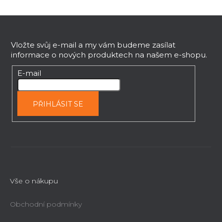
p
Z
r
v
á
k
p
Vložte svůj e-mail a my vám budeme zasílat
y
informace o nových produktech na našem e-shopu.
a
v
t
E-mail
ý
í
p
i
PŘIHLÁSIT SE
s
u
Vše o nákupu
Obchodní podmínky