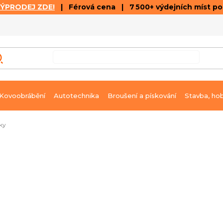
VÝPRODEJ ZDE!
| Férová cena | 7 500+ výdejních míst p
VÝPRODEJ
GALERIE ČLÁNKŮ A VIDEÍ
K
Kovoobrábění
Autotechnika
Broušení a pískování
Stavba, ho
ky