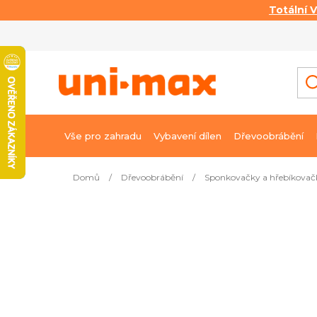
Totální 
Přejít
na
obsah
Vše pro zahradu
Vybavení dílen
Dřevoobrábění
Domů
/
Dřevoobrábění
/
Sponkovačky a hřebíkovač