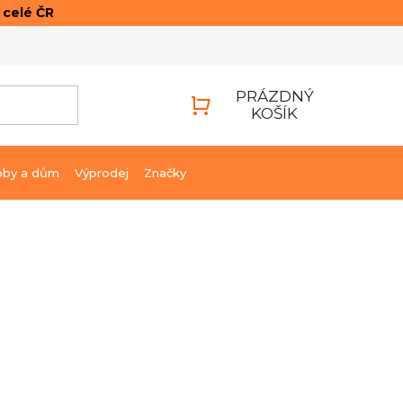
o celé ČR
ONTAKTY
PŘIHLÁŠENÍ
PRÁZDNÝ
KOŠÍK
NÁKUPNÍ
KOŠÍK
bby a dům
Výprodej
Značky