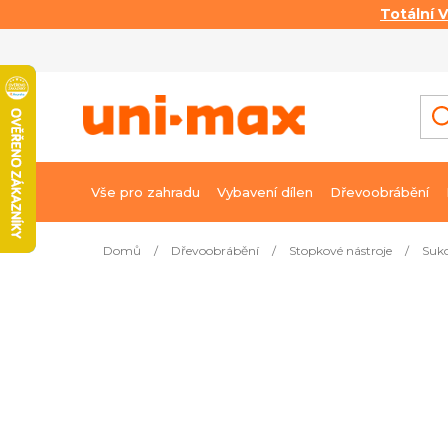
Totální 
Přejít
na
obsah
Vše pro zahradu
Vybavení dílen
Dřevoobrábění
Domů
/
Dřevoobrábění
/
Stopkové nástroje
/
Suko
Nejprodávanější
Sada sukovníků 16 dílná
Ihn