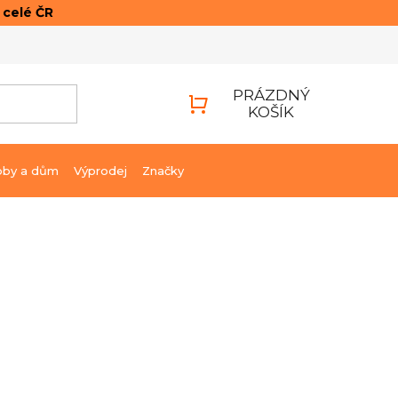
o celé ČR
ONTAKTY
PŘIHLÁŠENÍ
PRÁZDNÝ
KOŠÍK
NÁKUPNÍ
KOŠÍK
bby a dům
Výprodej
Značky
1 490 Kč