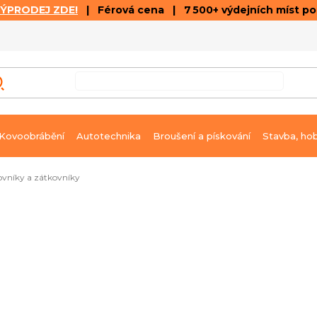
VÝPRODEJ ZDE!
| Férová cena | 7 500+ výdejních míst p
VÝPRODEJ
GALERIE ČLÁNKŮ A VIDEÍ
K
Kovoobrábění
Autotechnika
Broušení a pískování
Stavba, ho
vníky a zátkovníky
ed k dodání