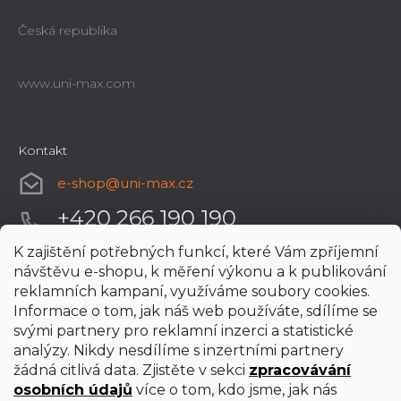
Česká republika
www.uni-max.com
Kontakt
e-shop
@
uni-max.cz
+420 266 190 190
K zajištění potřebných funkcí, které Vám zpříjemní
návštěvu e-shopu, k měření výkonu a k publikování
reklamních kampaní, využíváme soubory cookies.
Informace o tom, jak náš web používáte, sdílíme se
svými partnery pro reklamní inzerci a statistické
analýzy. Nikdy nesdílíme s inzertními partnery
žádná citlivá data. Zjistěte v sekci
zpracovávání
osobních údajů
více o tom, kdo jsme, jak nás