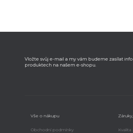
Z
á
p
a
Vložte svůj e-mail a my vám budeme zasílat in
t
produktech na našem e-shopu.
í
Vše o nákupu
Záruky,
Obchodní podmínky
Kvalita