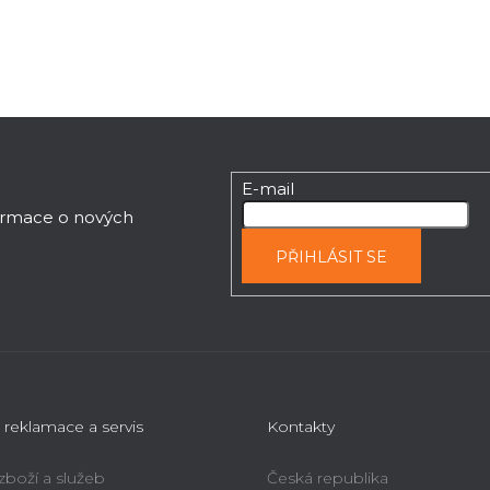
d
a
c
í
p
r
v
E-mail
k
y
formace o nových
v
PŘIHLÁSIT SE
ý
p
i
s
u
 reklamace a servis
Kontakty
 zboží a služeb
Česká republika