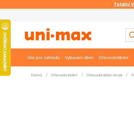
Totální 
Přejít
na
obsah
Vše pro zahradu
Vybavení dílen
Dřevoobrábění
Domů
/
Dřevoobrábění
/
Dřevoobráběcí stroje
/
R