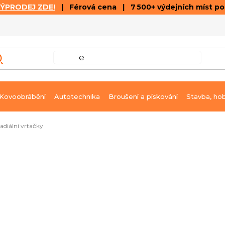
VÝPRODEJ ZDE!
| Férová cena | 7 500+ výdejních míst p
VÝPRODEJ
GALERIE ČLÁNKŮ A VIDEÍ
K
Kovoobrábění
Autotechnika
Broušení a pískování
Stavba, ho
adiální vrtačky