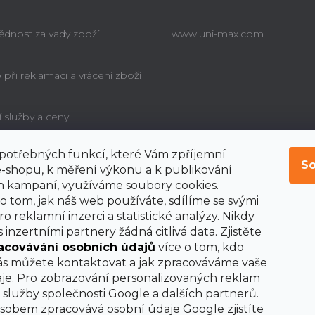
dnost za vady zboží
www.uni-max.com
při reklamaci a vrácení zboží
í služby a ceny
í potřebných funkcí, které Vám zpříjemní
é poučení o právu
So
bitele na odstoupení od
-shopu, k měření výkonu a k publikování
y
 kampaní, využíváme soubory cookies.
o tom, jak náš web používáte, sdílíme se svými
o reklamní inzerci a statistické analýzy. Nikdy
 inzertními partnery žádná citlivá data. Zjistěte
acovávání osobních údajů
více o tom, kdo
nás můžete kontaktovat a jak zpracováváme vaše
je. Pro zobrazování personalizovaných reklam
služby společnosti Google a dalších partnerů.
obem zpracovává osobní údaje Google zjistíte