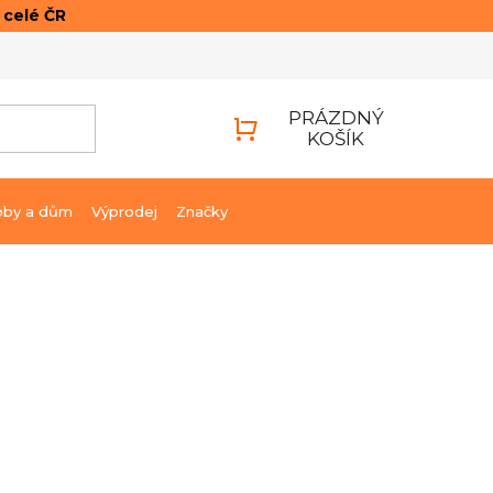
o celé ČR
ONTAKTY
PŘIHLÁŠENÍ
PRÁZDNÝ
KOŠÍK
NÁKUPNÍ
KOŠÍK
bby a dům
Výprodej
Značky