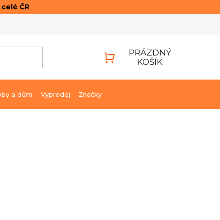
o celé ČR
ONTAKTY
PŘIHLÁŠENÍ
PRÁZDNÝ
KOŠÍK
NÁKUPNÍ
KOŠÍK
bby a dům
Výprodej
Značky