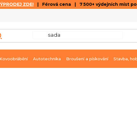
VÝPRODEJ ZDE!
| Férová cena | 7 500+ výdejních míst p
VÝPRODEJ
GALERIE ČLÁNKŮ A VIDEÍ
K
Kovoobrábění
Autotechnika
Broušení a pískování
Stavba, ho