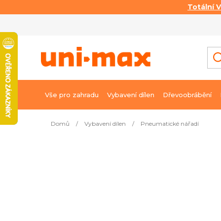
Totální 
Přejít
na
obsah
Vše pro zahradu
Vybavení dílen
Dřevoobrábění
Domů
/
Vybavení dílen
/
Pneumatické nářadí