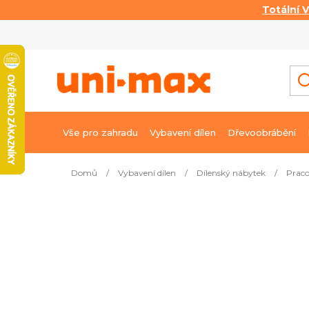
Totální 
Přejít
na
obsah
Vše pro zahradu
Vybavení dílen
Dřevoobrábění
Domů
/
Vybavení dílen
/
Dílenský nábytek
/
Praco
Nejprodávanější
Kombinovaná podpěra 4 v 1 – 