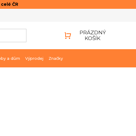
o celé ČR
ONTAKTY
PŘIHLÁŠENÍ
PRÁZDNÝ
KOŠÍK
NÁKUPNÍ
KOŠÍK
bby a dům
Výprodej
Značky
1 422 Kč