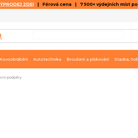
VÝPRODEJ ZDE!
| Férová cena | 7 500+ výdejních míst p
VÝPRODEJ
GALERIE ČLÁNKŮ A VIDEÍ
K
Kovoobrábění
Autotechnika
Broušení a pískování
Stavba, ho
vní podpěry
multifunkční, skládací, výška 810–1300 mm
Na dotaz