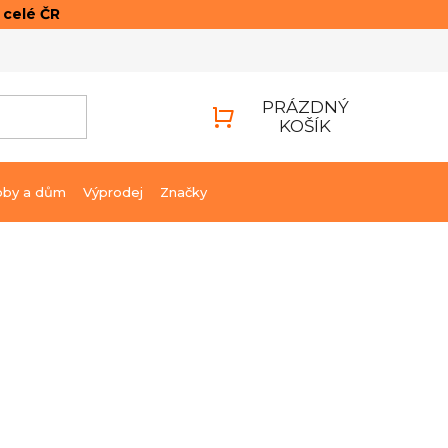
o celé ČR
ONTAKTY
PŘIHLÁŠENÍ
PRÁZDNÝ
KOŠÍK
NÁKUPNÍ
KOŠÍK
bby a dům
Výprodej
Značky