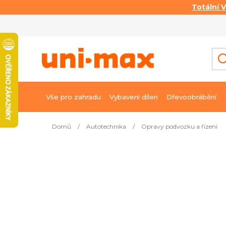
Totální 
Přejít
na
obsah
Vše pro zahradu
Vybavení dílen
Dřevoobrábění
Domů
/
Autotechnika
/
Opravy podvozku a řízení