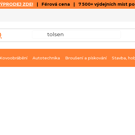
VÝPRODEJ ZDE!
| Férová cena | 7 500+ výdejních míst p
VÝPRODEJ
GALERIE ČLÁNKŮ A VIDEÍ
K
Kovoobrábění
Autotechnika
Broušení a pískování
Stavba, ho