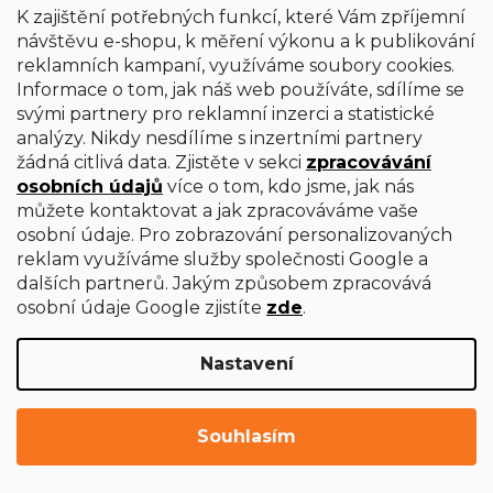
K zajištění potřebných funkcí, které Vám zpříjemní
návštěvu e-shopu, k měření výkonu a k publikování
reklamních kampaní, využíváme soubory cookies.
Informace o tom, jak náš web používáte, sdílíme se
svými partnery pro reklamní inzerci a statistické
Nástrojová skříňka 3B
analýzy. Nikdy nesdílíme s inzertními partnery
žádná citlivá data. Zjistěte v sekci
zpracovávání
osobních údajů
více o tom, kdo jsme, jak nás
Ihned k dodání
můžete kontaktovat a jak zpracováváme vaše
6 990 Kč
osobní údaje. Pro zobrazování personalizovaných
reklam využíváme služby společnosti Google a
dalších partnerů. Jakým způsobem zpracovává
osobní údaje Google zjistíte
zde
.
Nastavení
Souhlasím