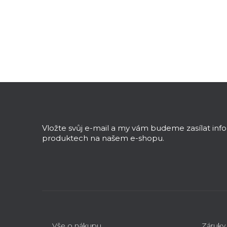
Z
á
p
a
Vložte svůj e-mail a my vám budeme zasílat in
t
produktech na našem e-shopu.
í
Vše o nákupu
Záruky,