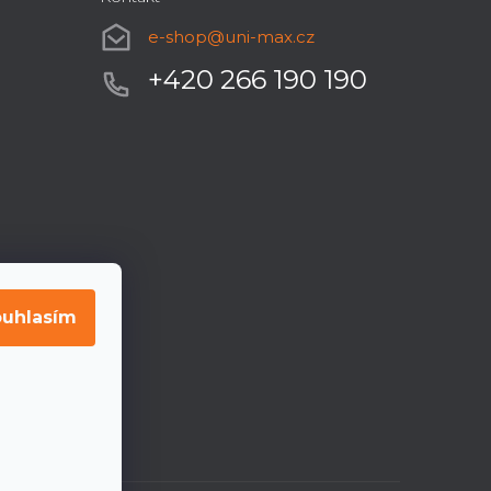
e-shop
@
uni-max.cz
+420 266 190 190
uhlasím