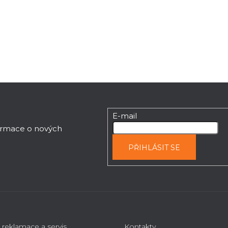
s
u
E-mail
formace o nových
PŘIHLÁSIT SE
 reklamace a servis
Kontakty