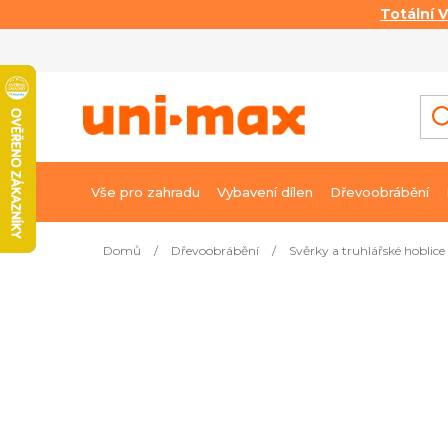
Totální 
Přejít
na
obsah
Vše pro zahradu
Vybavení dílen
Dřevoobrábění
Domů
/
Dřevoobrábění
/
Svěrky a truhlářské hoblice
Nejprodávanější
Kování pro stahovák čepů – s