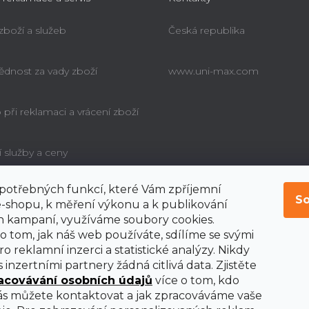
 zboží a služeb
Česká republika
dnost za vady zboží
www.uni-max.com
při reklamaci a vrácení zboží
í služby a ceny
í potřebných funkcí, které Vám zpříjemní
é poučení o právu
So
bitele na odstoupení od
-shopu, k měření výkonu a k publikování
y
 kampaní, využíváme soubory cookies.
o tom, jak náš web používáte, sdílíme se svými
o reklamní inzerci a statistické analýzy. Nikdy
 inzertními partnery žádná citlivá data. Zjistěte
acovávání osobních údajů
více o tom, kdo
nás můžete kontaktovat a jak zpracováváme vaše