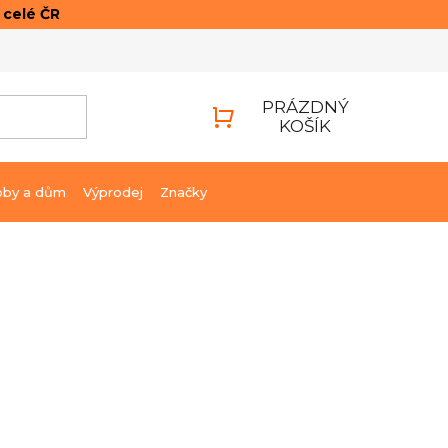
o celé ČR
ONTAKTY
PŘIHLÁŠENÍ
PRÁZDNÝ
KOŠÍK
NÁKUPNÍ
KOŠÍK
bby a dům
Výprodej
Značky
840 Kč