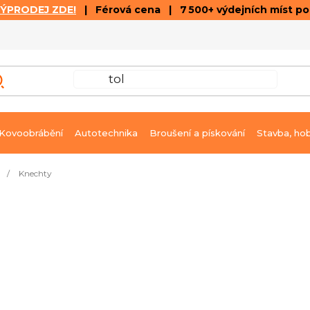
VÝPRODEJ ZDE!
| Férová cena | 7 500+ výdejních míst p
VÝPRODEJ
GALERIE ČLÁNKŮ A VIDEÍ
K
Kovoobrábění
Autotechnika
Broušení a pískování
Stavba, ho
/
Knechty
ada pro montážní použití
Ihned k dodání