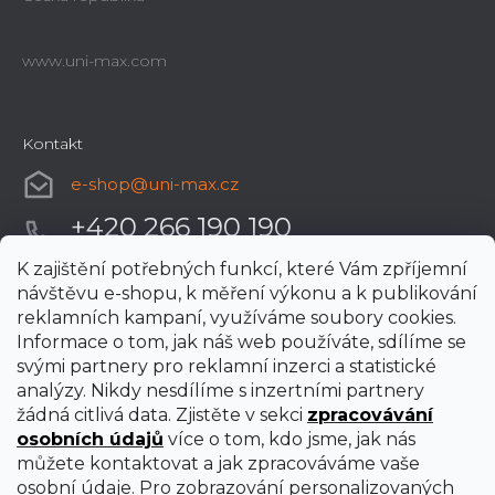
www.uni-max.com
Kontakt
e-shop
@
uni-max.cz
+420 266 190 190
K zajištění potřebných funkcí, které Vám zpříjemní
návštěvu e-shopu, k měření výkonu a k publikování
reklamních kampaní, využíváme soubory cookies.
Informace o tom, jak náš web používáte, sdílíme se
svými partnery pro reklamní inzerci a statistické
analýzy. Nikdy nesdílíme s inzertními partnery
žádná citlivá data. Zjistěte v sekci
zpracovávání
osobních údajů
více o tom, kdo jsme, jak nás
můžete kontaktovat a jak zpracováváme vaše
osobní údaje. Pro zobrazování personalizovaných