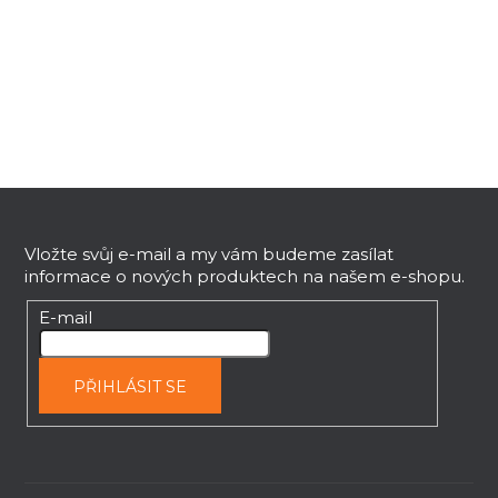
Z
á
p
Vložte svůj e-mail a my vám budeme zasílat
informace o nových produktech na našem e-shopu.
a
t
E-mail
í
PŘIHLÁSIT SE