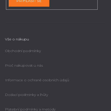
PŘIHLÁSIT SE
s
u
Vše o nákupu
Obchodní podmínky
Proč nakupovat u nás
Informace o ochraně osobních údajů
Dodací podmínky a lhůty
Platební podmínky a metody