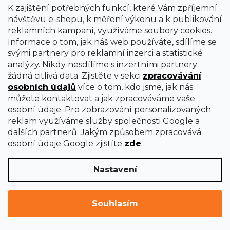
K zajištění potřebných funkcí, které Vám zpříjemní
návštěvu e-shopu, k měření výkonu a k publikování
reklamních kampaní, využíváme soubory cookies.
Informace o tom, jak náš web používáte, sdílíme se
svými partnery pro reklamní inzerci a statistické
analýzy. Nikdy nesdílíme s inzertními partnery
žádná citlivá data. Zjistěte v sekci
zpracovávání
osobních údajů
více o tom, kdo jsme, jak nás
můžete kontaktovat a jak zpracováváme vaše
osobní údaje. Pro zobrazování personalizovaných
reklam využíváme služby společnosti Google a
Fréza půlkruhová vydutá 22,2×19/8 R3,2
dalších partnerů. Jakým způsobem zpracovává
osobní údaje Google zjistíte
zde
.
Ihned k dodání
160 Kč
Nastavení
Souhlasím