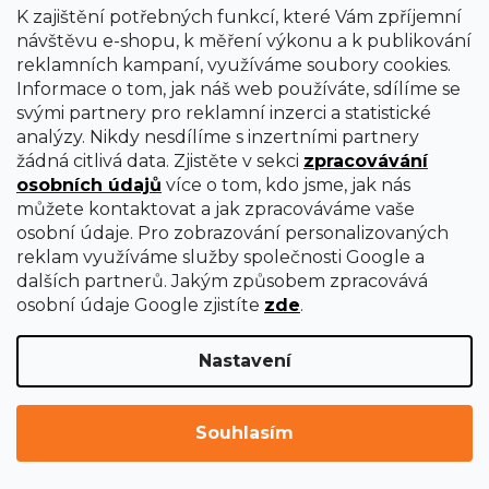
K zajištění potřebných funkcí, které Vám zpříjemní
návštěvu e-shopu, k měření výkonu a k publikování
reklamních kampaní, využíváme soubory cookies.
Informace o tom, jak náš web používáte, sdílíme se
svými partnery pro reklamní inzerci a statistické
analýzy. Nikdy nesdílíme s inzertními partnery
žádná citlivá data. Zjistěte v sekci
zpracovávání
osobních údajů
více o tom, kdo jsme, jak nás
můžete kontaktovat a jak zpracováváme vaše
osobní údaje. Pro zobrazování personalizovaných
reklam využíváme služby společnosti Google a
dalších partnerů. Jakým způsobem zpracovává
osobní údaje Google zjistíte
zde
.
Nastavení
Sada ocelových podložek 240 ks
Ihned k dodání
Souhlasím
171 Kč