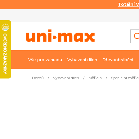
Totální 
Přejít
na
obsah
Vše pro zahradu
Vybavení dílen
Dřevoobrábění
Domů
/
Vybavení dílen
/
Měřidla
/
Speciální měřid
Nejprodávanější
Kombinované měřidlo UNI-