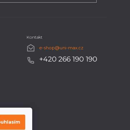
Kontakt
e-shop
@
uni-max.cz
+420 266 190 190
uhlasím