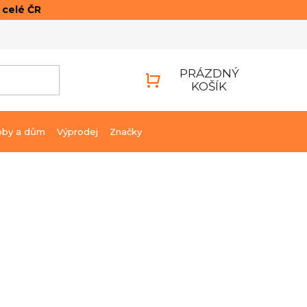
o celé ČR
ONTAKTY
PŘIHLÁŠENÍ
PRÁZDNÝ
KOŠÍK
NÁKUPNÍ
KOŠÍK
bby a dům
Výprodej
Značky
2 424 Kč