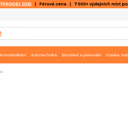
VÝPRODEJ ZDE!
| Férová cena | 7 500+ výdejních míst p
VÝPRODEJ
GALERIE ČLÁNKŮ A VIDEÍ
K
Kovoobrábění
Autotechnika
Broušení a pískování
Stavba, ho
la
MAX
Ihned k dodání