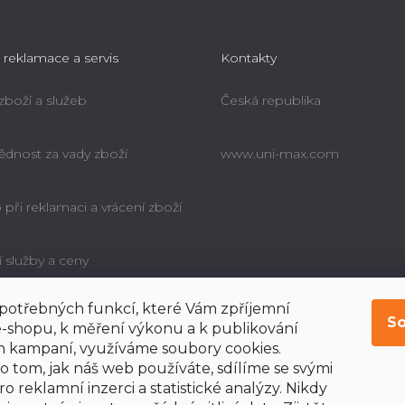
u
 reklamace a servis
Kontakty
 zboží a služeb
Česká republika
dnost za vady zboží
www.uni-max.com
při reklamaci a vrácení zboží
í služby a ceny
í potřebných funkcí, které Vám zpříjemní
é poučení o právu
So
bitele na odstoupení od
-shopu, k měření výkonu a k publikování
y
 kampaní, využíváme soubory cookies.
o tom, jak náš web používáte, sdílíme se svými
o reklamní inzerci a statistické analýzy. Nikdy