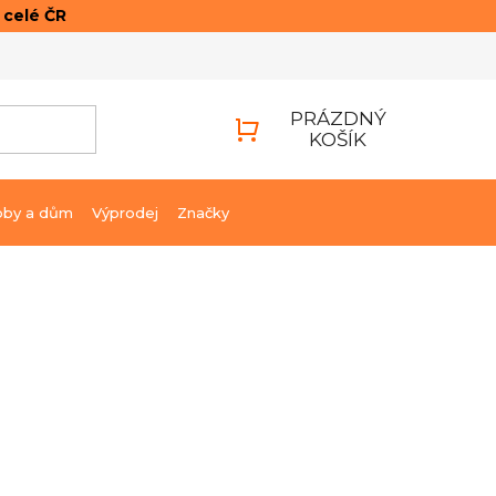
o celé ČR
ONTAKTY
PŘIHLÁŠENÍ
PRÁZDNÝ
KOŠÍK
NÁKUPNÍ
KOŠÍK
bby a dům
Výprodej
Značky
45 Kč