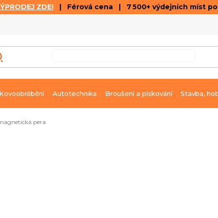
VÝPRODEJ ZDE!
| Férová cena | 7 500+ výdejních míst p
VÝPRODEJ
GALERIE ČLÁNKŮ A VIDEÍ
K
Kovoobrábění
Autotechnika
Broušení a pískování
Stavba, ho
magnetická pera
Ihned k dodání