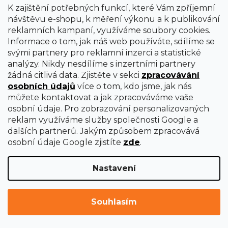
K zajištění potřebných funkcí, které Vám zpříjemní
l
návštěvu e-shopu, k měření výkonu a k publikování
á
reklamních kampaní, využíváme soubory cookies.
d
Informace o tom, jak náš web používáte, sdílíme se
a
svými partnery pro reklamní inzerci a statistické
c
analýzy. Nikdy nesdílíme s inzertními partnery
í
žádná citlivá data. Zjistěte v sekci
zpracovávání
p
Z
osobních údajů
více o tom, kdo jsme, jak nás
r
můžete kontaktovat a jak zpracováváme vaše
v
á
osobní údaje. Pro zobrazování personalizovaných
k
p
Vložte svůj e-mail a my vám budeme zasílat
reklam využíváme služby společnosti Google a
y
informace o nových produktech na našem e-shopu.
a
dalších partnerů. Jakým způsobem zpracovává
v
t
E-mail
osobní údaje Google zjistíte
zde
.
ý
í
p
i
Nastavení
PŘIHLÁSIT SE
s
u
Souhlasím