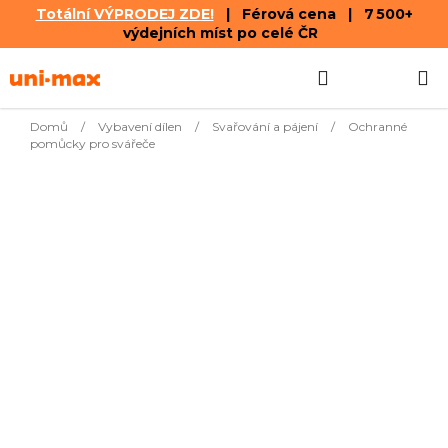
Totální VÝPRODEJ ZDE!
| Férová cena | 7 500+
výdejních míst po celé ČR
Přejít
Hledat
NÁKUPN
na
obsah
KOŠÍK
Domů
/
Vybavení dílen
/
Svařování a pájení
/
Ochranné
pomůcky pro svářeče
Nejprodávanější