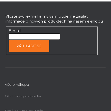
Z
r
v
á
k
p
Vložte svůj e-mail a my vám budeme zasílat
y
informace o nových produktech na našem e-shopu.
a
v
t
E-mail
ý
í
p
i
PŘIHLÁSIT SE
s
u
Vše o nákupu
Obchodní podmínky
Proč nakupovat u nás