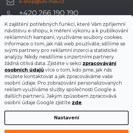
e-shop
@
uni-max.cz
+420 266 190 190
K zajištění potřebných funkcí, které Vám zpříjemní
návštěvu e-shopu, k měření výkonu a k publikování
reklamních kampaní, využíváme soubory cookies.
Informace o tom, jak náš web používáte, sdílíme se
svými partnery pro reklamní inzerci a statistické
analýzy. Nikdy nesdílíme s inzertními partnery
žádná citlivá data. Zjistěte v sekci
zpracovávání
osobních údajů
více o tom, kdo jsme, jak nás
můžete kontaktovat a jak zpracováváme vaše
osobní údaje. Pro zobrazování personalizovaných
reklam využíváme služby společnosti Google a
dalších partnerů. Jakým způsobem zpracovává
osobní údaje Google zjistíte
zde
.
Nastavení
Vytvořil Shoptet Premium
Copyright 2026
uni-max
. Všechna práva vyhrazena.
Upravit