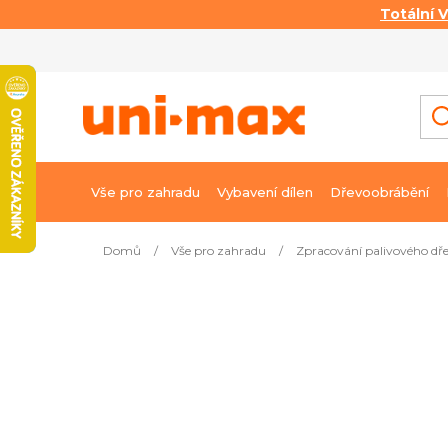
Totální 
Přejít
na
obsah
Vše pro zahradu
Vybavení dílen
Dřevoobrábění
Domů
/
Vše pro zahradu
/
Zpracování palivového dř