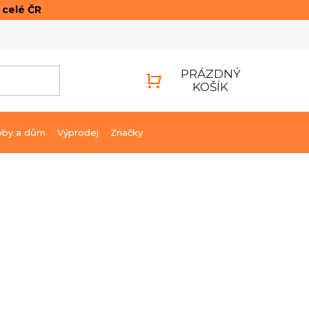
o celé ČR
ONTAKTY
PŘIHLÁŠENÍ
PRÁZDNÝ
KOŠÍK
NÁKUPNÍ
KOŠÍK
bby a dům
Výprodej
Značky