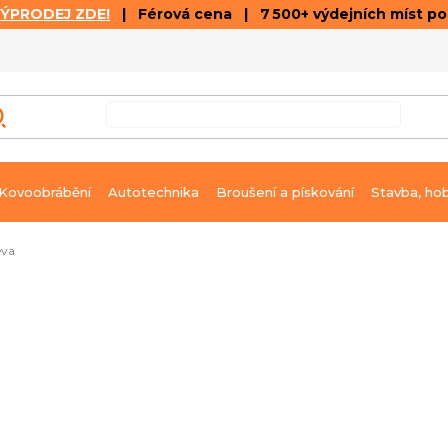
VÝPRODEJ ZDE!
| Férová cena | 7 500+ výdejních míst p
VÝPRODEJ
GALERIE ČLÁNKŮ A VIDEÍ
K
Kovoobrábění
Autotechnika
Broušení a pískování
Stavba, ho
eva