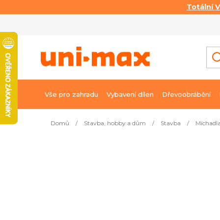
Totální 
Přejít
na
obsah
Vše pro zahradu
Vybavení dílen
Dřevoobrábění
Domů
/
Stavba, hobby a dům
/
Stavba
/
Míchadla