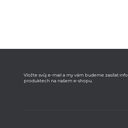
Z
á
p
a
Vložte svůj e-mail a my vám budeme zasílat in
t
produktech na našem e-shopu.
í