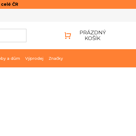
o celé ČR
ONTAKTY
PŘIHLÁŠENÍ
PRÁZDNÝ
KOŠÍK
NÁKUPNÍ
KOŠÍK
bby a dům
Výprodej
Značky