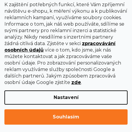
K zajištění potřebných funkcí, které Vám zpříjemní
návštěvu e-shopu, k měření výkonu a k publikování
reklamních kampaní, využíváme soubory cookies.
Informace o tom, jak náš web používáte, sdílíme se
svými partnery pro reklamní inzerci a statistické
analýzy. Nikdy nesdílíme s inzertními partnery
žádná citlivá data. Zjistěte v sekci
zpracovávání
osobních údajů
více o tom, kdo jsme, jak nás
můžete kontaktovat a jak zpracováváme vaše
osobní údaje. Pro zobrazování personalizovaných
reklam využíváme služby společnosti Google a
dalších partnerů. Jakým způsobem zpracovává
osobní údaje Google zjistíte
zde
.
Nastavení
Kotouč pro ostřičku vrtáků DBS13
Souhlasím
Ihned k dodání
1 077 Kč