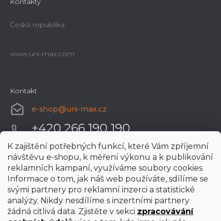
Kontakty
Česká republika
www.uni-max.com
Kontakt
e-shop
@
uni-max.cz
+420 266 190 190
K zajištění potřebných funkcí, které Vám zpříjemní
návštěvu e-shopu, k měření výkonu a k publikování
reklamních kampaní, využíváme soubory cookies.
Informace o tom, jak náš web používáte, sdílíme se
svými partnery pro reklamní inzerci a statistické
analýzy. Nikdy nesdílíme s inzertními partnery
žádná citlivá data. Zjistěte v sekci
zpracovávání