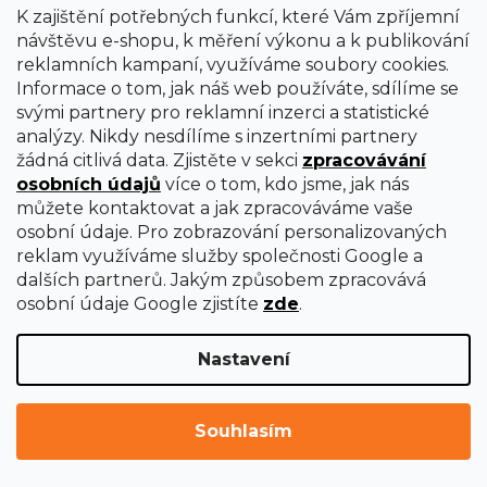
K zajištění potřebných funkcí, které Vám zpříjemní
návštěvu e-shopu, k měření výkonu a k publikování
Průměrné
reklamních kampaní, využíváme soubory cookies.
hodnocení
Ihned k dodání
Informace o tom, jak náš web používáte, sdílíme se
produktu
1 462 Kč
svými partnery pro reklamní inzerci a statistické
je
analýzy. Nikdy nesdílíme s inzertními partnery
4,0
žádná citlivá data. Zjistěte v sekci
zpracovávání
z
osobních údajů
více o tom, kdo jsme, jak nás
můžete kontaktovat a jak zpracováváme vaše
5
osobní údaje. Pro zobrazování personalizovaných
hvězdiček.
reklam využíváme služby společnosti Google a
dalších partnerů. Jakým způsobem zpracovává
osobní údaje Google zjistíte
zde
.
Nastavení
Souhlasím