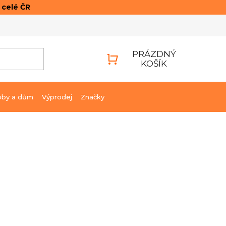
o celé ČR
ONTAKTY
PŘIHLÁŠENÍ
PRÁZDNÝ
KOŠÍK
NÁKUPNÍ
KOŠÍK
bby a dům
Výprodej
Značky
405 Kč