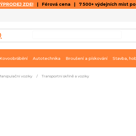
VÝPRODEJ ZDE!
| Férová cena | 7 500+ výdejních míst p
VÝPRODEJ
GALERIE ČLÁNKŮ A VIDEÍ
K
Kovoobrábění
Autotechnika
Broušení a pískování
Stavba, ho
anipulační vozíky
/
Transportní skříně a vozíky
 dodání