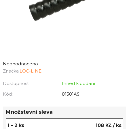
Průměrné
hodnocení
Neohodnoceno
produktu
Značka:
LOC-LINE
je
Dostupnost
Ihned k dodání
0,0
z
Kód:
81301AS
5
hvězdiček.
Množstevní sleva
1 - 2 ks
108 Kč
/ ks