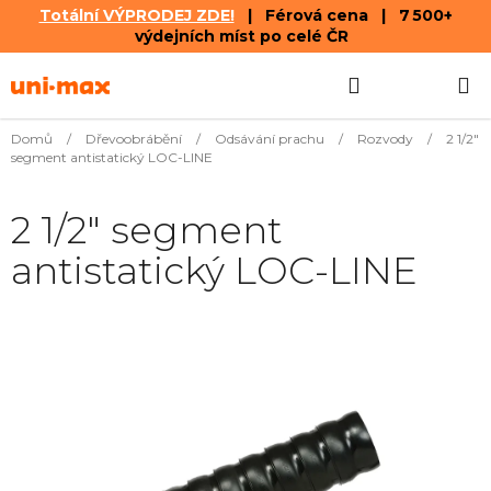
Totální VÝPRODEJ ZDE!
| Férová cena | 7 500+
výdejních míst po celé ČR
Přejít
Hledat
NÁKUPN
na
obsah
KOŠÍK
Domů
/
Dřevoobrábění
/
Odsávání prachu
/
Rozvody
/
2 1/2"
segment antistatický LOC-LINE
2 1/2" segment
antistatický LOC-LINE