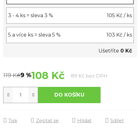
3 - 4 ks = sleva 3 %
105 Kč
/ ks
5 a více ks = sleva 5 %
103 Kč
/ ks
Ušetříte
0 Kč
108 Kč
119 Kč
–9 %
Měrná cena:
89 Kč bez DPH
DO KOŠÍKU
Tisk
Zeptat se
Hlídat
Sdílet