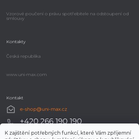
Vzorové poučení o právu spotřebitele na odstoupení od
smlouvy
Kontakty
Česká republika
www.uni-max.com
Kontakt
e-shop
@
uni-max.cz
+420 266 190 190
K zajištění potřebných funkcí, které Vám zpříjemní