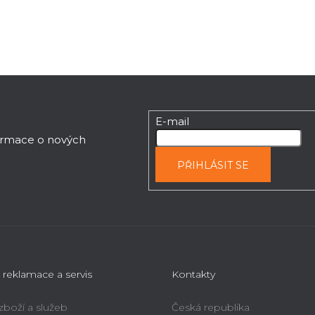
d
a
c
í
p
r
v
E-mail
k
y
formace o nových
v
PŘIHLÁSIT SE
ý
p
i
s
u
 reklamace a servis
Kontakty
 zboží a služeb
Česká republika