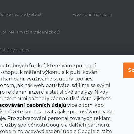
dnost za vady zboží
www.uni-max.com
při reklamaci a vrácení zboží
í služby a ceny
í potřebných funkcí, které Vám zpříjemní
é poučení o právu
So
bitele na odstoupení od
-shopu, k měření výkonu a k publikování
y
 kampaní, využíváme soubory cookies.
o tom, jak náš web používáte, sdílíme se svými
o reklamní inzerci a statistické analýzy. Nikdy
 inzertními partnery žádná citlivá data. Zjistěte
acovávání osobních údajů
více o tom, kdo
nás můžete kontaktovat a jak zpracováváme vaše
je. Pro zobrazování personalizovaných reklam
služby společnosti Google a dalších partnerů.
obem zpracovává osobní údaje Google zjistíte