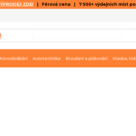
VÝPRODEJ ZDE!
| Férová cena | 7 500+ výdejních míst p
VÝPRODEJ
GALERIE ČLÁNKŮ A VIDEÍ
K
Kovoobrábění
Autotechnika
Broušení a pískování
Stavba, ho