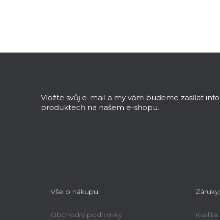
Z
á
p
a
Vložte svůj e-mail a my vám budeme zasílat in
t
produktech na našem e-shopu.
í
Vše o nákupu
Záruky,
Obchodní podmínky
Kvalita