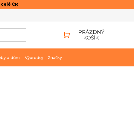
o celé ČR
ONTAKTY
PŘIHLÁŠENÍ
PRÁZDNÝ
KOŠÍK
NÁKUPNÍ
KOŠÍK
bby a dům
Výprodej
Značky