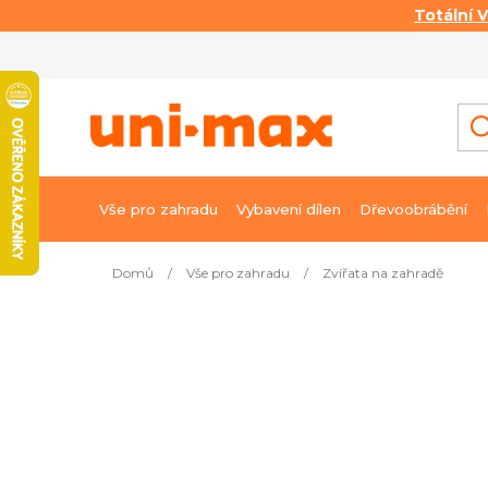
Totální 
Přejít
na
obsah
Vše pro zahradu
Vybavení dílen
Dřevoobrábění
Domů
/
Vše pro zahradu
/
Zvířata na zahradě