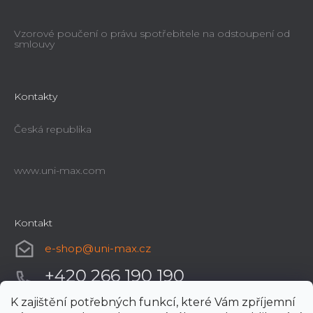
Vzorové poučení o právu spotřebitele na odstoupení od
smlouvy
Kontakty
Česká republika
www.uni-max.com
Kontakt
e-shop
@
uni-max.cz
+420 266 190 190
K zajištění potřebných funkcí, které Vám zpříjemní