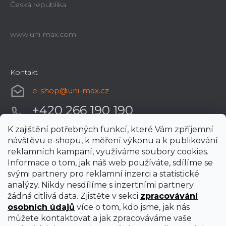
Česká republika
www.uni-max.com
Kontakt
e-shop
@
uni-max.cz
+420 266 190 190
K zajištění potřebných funkcí, které Vám zpříjemní
návštěvu e-shopu, k měření výkonu a k publikování
reklamních kampaní, využíváme soubory cookies.
Informace o tom, jak náš web používáte, sdílíme se
svými partnery pro reklamní inzerci a statistické
analýzy. Nikdy nesdílíme s inzertními partnery
žádná citlivá data. Zjistěte v sekci
zpracovávání
osobních údajů
více o tom, kdo jsme, jak nás
můžete kontaktovat a jak zpracováváme vaše