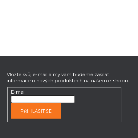
v
l
á
d
a
c
í
p
Z
r
v
á
k
p
Vložte svůj e-mail a my vám budeme zasílat
y
informace o nových produktech na našem e-shopu.
a
v
t
E-mail
ý
í
p
i
PŘIHLÁSIT SE
s
u