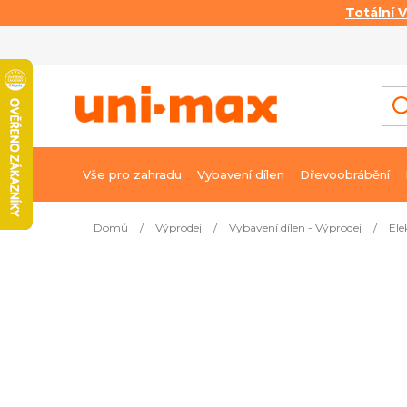
Totální 
Přejít
na
obsah
Vše pro zahradu
Vybavení dílen
Dřevoobrábění
Domů
/
Výprodej
/
Vybavení dílen - Výprodej
/
Ele
Nejprodávanější
Stojan pro vrtačku se svěrák