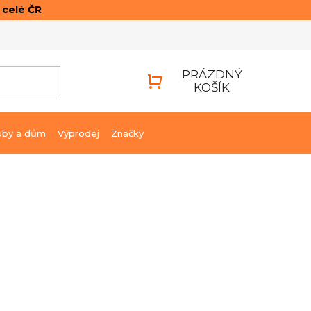
o celé ČR
ONTAKTY
PŘIHLÁŠENÍ
PRÁZDNÝ
KOŠÍK
NÁKUPNÍ
KOŠÍK
bby a dům
Výprodej
Značky
499 Kč