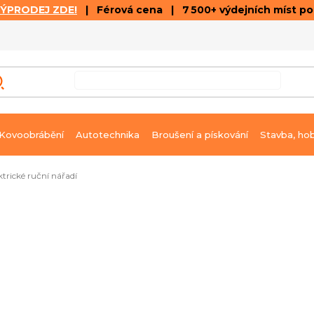
VÝPRODEJ ZDE!
| Férová cena | 7 500+ výdejních míst p
VÝPRODEJ
GALERIE ČLÁNKŮ A VIDEÍ
K
Kovoobrábění
Autotechnika
Broušení a pískování
Stavba, ho
ktrické ruční nářadí
em
Ihned k dodání