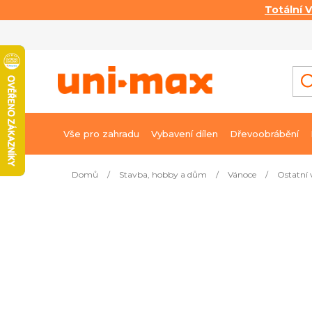
Totální 
Přejít
na
obsah
Vše pro zahradu
Vybavení dílen
Dřevoobrábění
Domů
/
Stavba, hobby a dům
/
Vánoce
/
Ostatní 
Nejprodávanější
Agro Vánoční stromek výživa 0