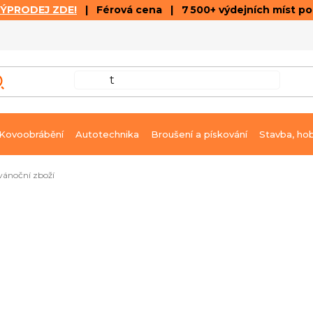
VÝPRODEJ ZDE!
| Férová cena | 7 500+ výdejních míst p
VÝPRODEJ
GALERIE ČLÁNKŮ A VIDEÍ
K
Kovoobrábění
Autotechnika
Broušení a pískování
Stavba, ho
vánoční zboží
,25 l
Ihned k dodání