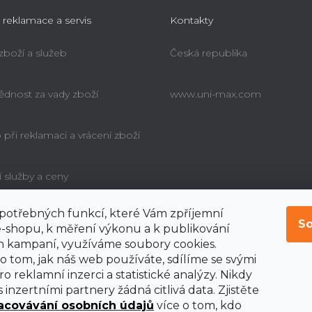
 reklamace a servis
Kontakty
 zboží a služeb
Česká republika
dnost za vady zboží
www.uni-max.com
při reklamaci a vrácení zboží
í služby a ceny
í potřebných funkcí, které Vám zpříjemní
é poučení o právu
So
bitele na odstoupení od
-shopu, k měření výkonu a k publikování
y
 kampaní, využíváme soubory cookies.
o tom, jak náš web používáte, sdílíme se svými
o reklamní inzerci a statistické analýzy. Nikdy
 inzertními partnery žádná citlivá data. Zjistěte
acovávání osobních údajů
více o tom, kdo