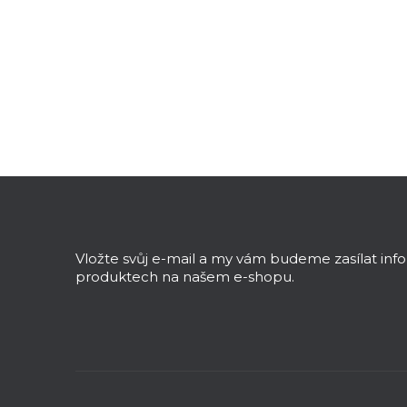
Položek k zobrazení:
3
Z
á
p
a
Vložte svůj e-mail a my vám budeme zasílat in
t
produktech na našem e-shopu.
í