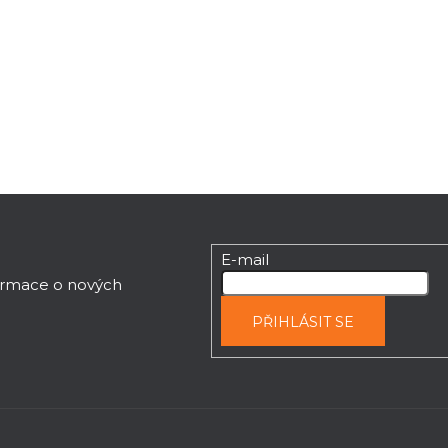
á
d
a
c
í
p
r
v
k
y
v
ý
E-mail
p
formace o nových
i
PŘIHLÁSIT SE
s
u