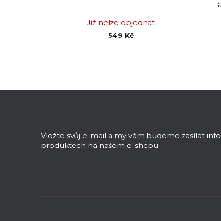
Již nelze objednat
549 Kč
Z
á
p
a
Vložte svůj e-mail a my vám budeme zasílat in
t
produktech na našem e-shopu.
í