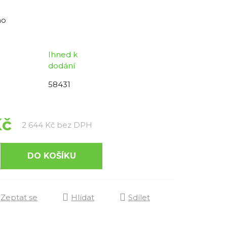
no
Ihned k
dodání
58431
Kč
Měrná cena:
2 644 Kč bez DPH
DO KOŠÍKU
Zeptat se
Hlídat
Sdílet