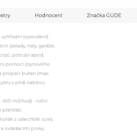
etry
Hodnocení
Značka
GÜDE
vyhřívání (vysoušení)
h (sklady, haly, garáže,
trojů, potrubí apod.
pění pomocí plynového
 na propan-butan (max.
cyklu s plně nabitou
 450 m3/hod) • ruční
 přehřátí.
hořák z ušlechtilé oceli,
a ovládacími prvky,