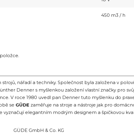
450 m3 / h
 položce.
ojů, nářadí a techniky. Společnost byla založena v polov
Günther Denner s myšlenkou založení vlastní značky pro svůj
rence. V roce 1980 uvedl pan Denner tuto myšlenku do praxe. 
době se
GÜDE
zaměřuje na stroje a nástroje jak pro domácno
se vyznačují elegantním modrým designem a špičkovou kva
GÜDE GmbH & Co. KG