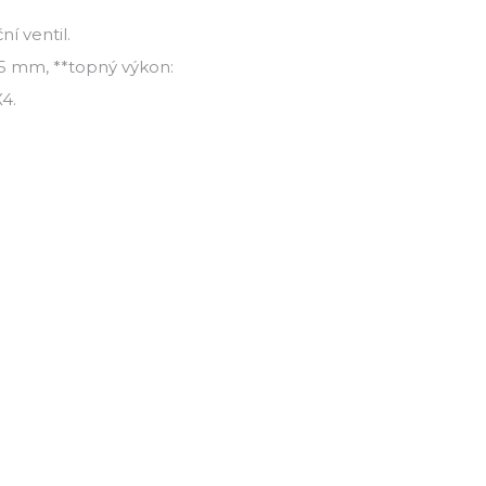
ní ventil.
365 mm, **topný výkon:
X4.