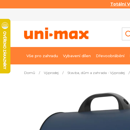
Totální 
Přejít
na
obsah
Vše pro zahradu
Vybavení dílen
Dřevoobrábění
Domů
/
Výprodej
/
Stavba, dům a zahrada - Výprodej
/