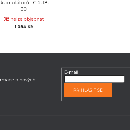
akumulátorů LG 2-18-
30
Již nelze objednat
1 084 Kč
E-mail
formace o nových
PŘIHLÁSIT SE