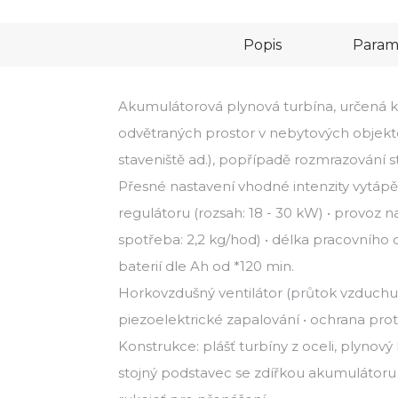
Popis
Param
Akumulátorová plynová turbína, určená k 
odvětraných prostor v nebytových objektec
staveniště ad.), popřípadě rozmrazování s
Přesné nastavení vhodné intenzity vytá
regulátoru (rozsah: 18 - 30 kW) • provoz
spotřeba: 2,2 kg/hod) • délka pracovního 
baterií dle Ah od *120 min.
Horkovzdušný ventilátor (průtok vzduchu:
piezoelektrické zapalování • ochrana proti
Konstrukce: plášť turbíny z oceli, plynový 
stojný podstavec se zdířkou akumulátoru 