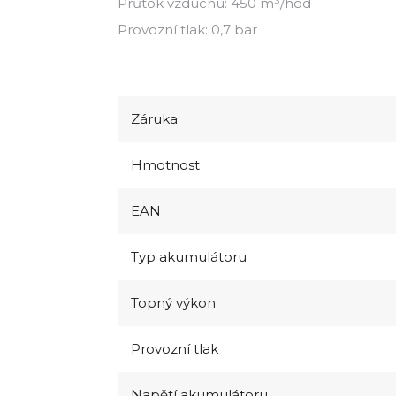
Průtok vzduchu: 450 m³/hod
Provozní tlak: 0,7 bar
Záruka
Hmotnost
EAN
Typ akumulátoru
Topný výkon
Provozní tlak
Napětí akumulátoru