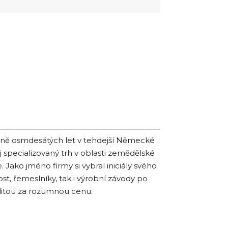
ině osmdesátých let v tehdejší Německé
 specializovaný trh v oblasti zemědělské
Jako jméno firmy si vybral iniciály svého
st, řemeslníky, tak i výrobní závody po
litou za rozumnou cenu.