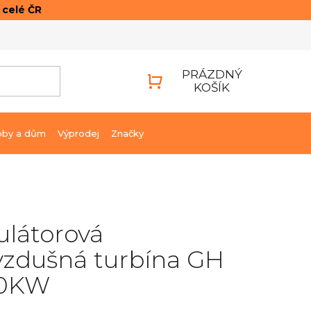
o celé ČR
ONTAKTY
PŘIHLÁŠENÍ
PRÁZDNÝ
KOŠÍK
NÁKUPNÍ
KOŠÍK
bby a dům
Výprodej
Značky
látorová
vzdušná turbína GH
30KW