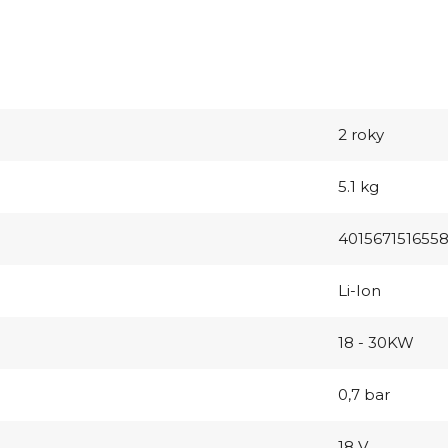
2 roky
5.1 kg
401567151655
Li-Ion
18 - 30KW
0,7 bar
18 V