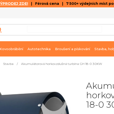
VÝPRODEJ ZDE!
| Férová cena | 7 500+ výdejních míst p
VÝPRODEJ
GALERIE ČLÁNKŮ A VIDEÍ
K
Kovoobrábění
Autotechnika
Broušení a pískování
Stavba, ho
Stavba
/
Akumulátorová horkovzdušná turbína GH 18-0 30KW
Akumu
horko
18-0 