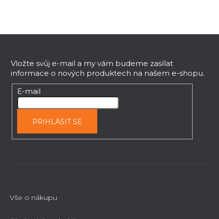
Z
á
p
Vložte svůj e-mail a my vám budeme zasílat
informace o nových produktech na našem e-shopu.
a
t
E-mail
í
PŘIHLÁSIT SE
Vše o nákupu