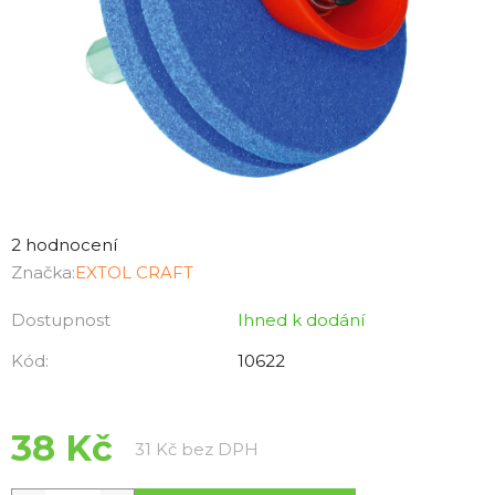
Průměrné
hodnocení
2 hodnocení
produktu
Značka:
EXTOL CRAFT
je
Dostupnost
Ihned k dodání
4,0
z
Kód:
10622
5
hvězdiček.
38 Kč
Měrná cena:
31 Kč bez DPH