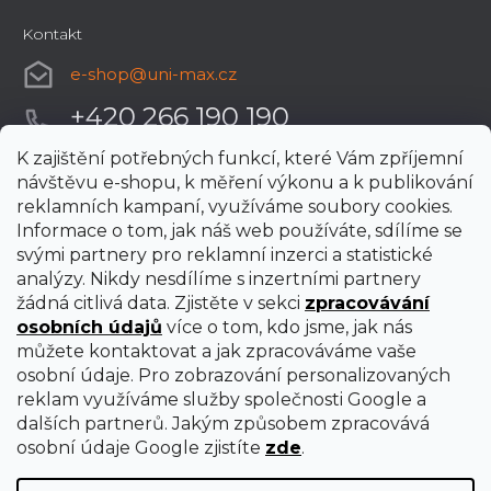
Kontakt
e-shop
@
uni-max.cz
+420 266 190 190
K zajištění potřebných funkcí, které Vám zpříjemní
návštěvu e-shopu, k měření výkonu a k publikování
reklamních kampaní, využíváme soubory cookies.
Informace o tom, jak náš web používáte, sdílíme se
svými partnery pro reklamní inzerci a statistické
analýzy. Nikdy nesdílíme s inzertními partnery
žádná citlivá data. Zjistěte v sekci
zpracovávání
osobních údajů
více o tom, kdo jsme, jak nás
můžete kontaktovat a jak zpracováváme vaše
osobní údaje. Pro zobrazování personalizovaných
reklam využíváme služby společnosti Google a
dalších partnerů. Jakým způsobem zpracovává
osobní údaje Google zjistíte
zde
.