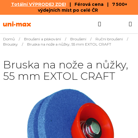
Totální VÝPRODEJ ZDE!
| Férová cena | 7 500+
výdejních míst po celé ČR
Přejít
Hledat
NÁKUPN
na
obsah
KOŠÍK
Domů
/
Broušení a pískování
/
Broušení
/
Ruční broušení
/
Brousky
/
Bruska na nože a nůžky, 55 mm EXTOL CRAFT
Bruska na nože a nůžky,
55 mm EXTOL CRAFT