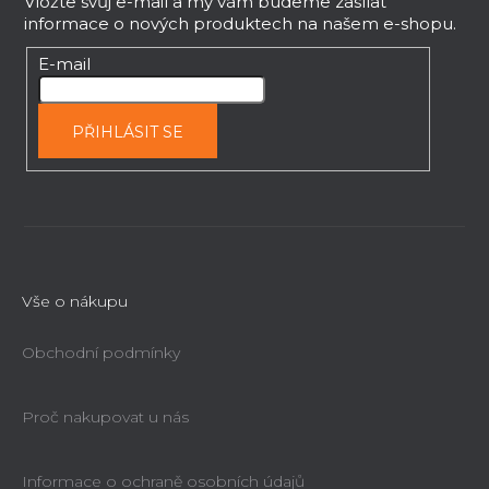
p
Vložte svůj e-mail a my vám budeme zasílat
informace o nových produktech na našem e-shopu.
a
t
E-mail
í
PŘIHLÁSIT SE
Vše o nákupu
Obchodní podmínky
Proč nakupovat u nás
Informace o ochraně osobních údajů