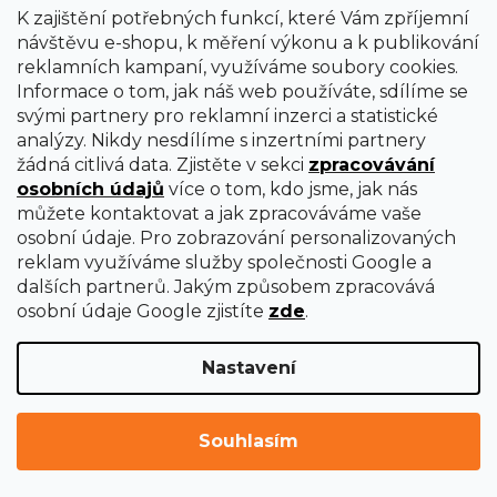
K zajištění potřebných funkcí, které Vám zpříjemní
návštěvu e-shopu, k měření výkonu a k publikování
reklamních kampaní, využíváme soubory cookies.
Informace o tom, jak náš web používáte, sdílíme se
svými partnery pro reklamní inzerci a statistické
analýzy. Nikdy nesdílíme s inzertními partnery
žádná citlivá data. Zjistěte v sekci
zpracovávání
osobních údajů
více o tom, kdo jsme, jak nás
můžete kontaktovat a jak zpracováváme vaše
osobní údaje. Pro zobrazování personalizovaných
reklam využíváme služby společnosti Google a
dalších partnerů. Jakým způsobem zpracovává
osobní údaje Google zjistíte
zde
.
Nastavení
Vytvořil Shoptet Premium
Copyright 2026
uni-max
. Všechna práva vyhrazena.
Upravit
Souhlasím
nastavení cookies