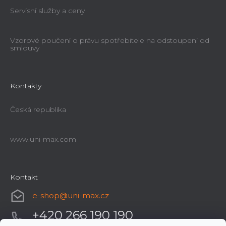
Servisní služby a ceny
Vzorové poučení o právu spotřebitele na odstoupení od
smlouvy
Kontakty
Česká republika
www.uni-max.com
Kontakt
e-shop
@
uni-max.cz
+420 266 190 190