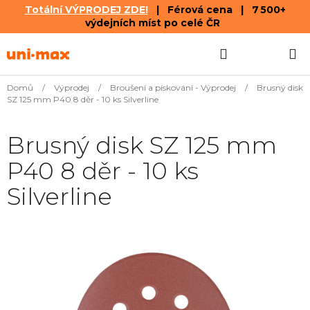
Totální VÝPRODEJ ZDE!
| Férová cena | 7 500+
výdejních míst po celé ČR
Přejít
Hledat
NÁKUPN
na
obsah
KOŠÍK
Domů
/
Výprodej
/
Broušení a pískování - Výprodej
/
Brusný disk
SZ 125 mm P40 8 děr - 10 ks Silverline
Brusný disk SZ 125 mm
P40 8 děr - 10 ks
Silverline