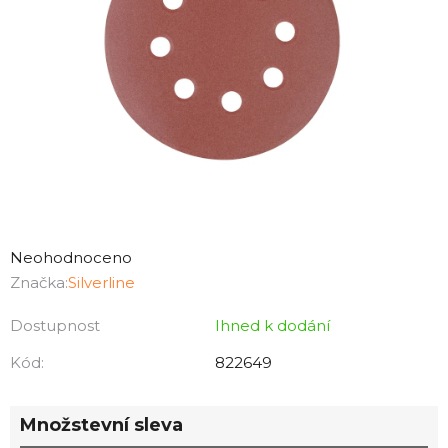
Průměrné
hodnocení
Neohodnoceno
produktu
Značka:
Silverline
je
Dostupnost
Ihned k dodání
0,0
z
Kód:
822649
5
hvězdiček.
Množstevní sleva