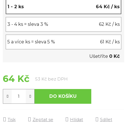
1 - 2 ks
64 Kč
/ ks
3 - 4 ks = sleva 3 %
62 Kč
/ ks
5 a více ks = sleva 5 %
61 Kč
/ ks
Ušetříte
0 Kč
64 Kč
Měrná cena:
53 Kč bez DPH
DO KOŠÍKU
Tisk
Zeptat se
Hlídat
Sdílet