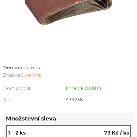
Průměrné
hodnocení
Neohodnoceno
produktu
Značka:
Silverline
je
Dostupnost
Ihned k dodání
0,0
z
Kód:
433236
5
hvězdiček.
Množstevní sleva
1 - 2 ks
73 Kč
/ ks