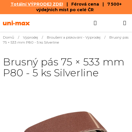
Totální VÝPRODEJ ZDE!
| Férová cena | 7 500+
výdejních míst po celé ČR
Přejít
Hledat
NÁKUPN
na
obsah
KOŠÍK
Domů
/
Výprodej
/
Broušení a pískování - Výprodej
/
Brusný pás
75 × 533 mm P80 - 5 ks Silverline
Brusný pás 75 × 533 mm
P80 - 5 ks Silverline