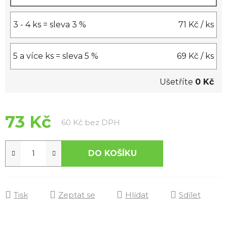
3 - 4 ks = sleva 3 %
71 Kč
/ ks
5 a více ks = sleva 5 %
69 Kč
/ ks
Ušetříte
0 Kč
73 Kč
Měrná cena:
60 Kč bez DPH
DO KOŠÍKU
Tisk
Zeptat se
Hlídat
Sdílet