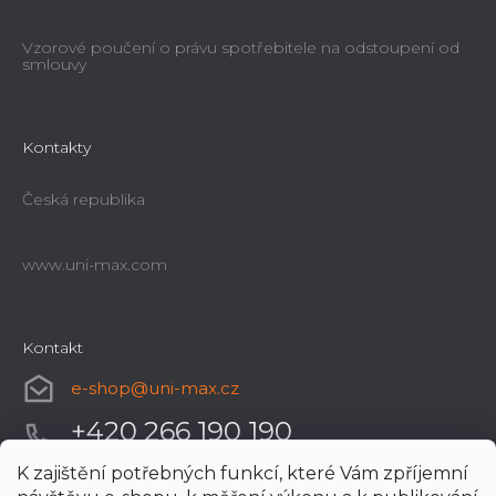
Vzorové poučení o právu spotřebitele na odstoupení od
smlouvy
Kontakty
Česká republika
www.uni-max.com
Kontakt
e-shop
@
uni-max.cz
+420 266 190 190
K zajištění potřebných funkcí, které Vám zpříjemní