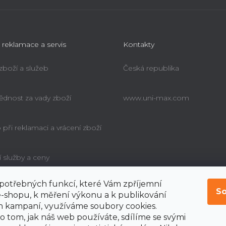
 reklamace a servis
Kontakty
 zboží a služeb
Česká republika
dnost za vady zboží
www.uni-max.com
při reklamaci a vrácení zboží
í služby a ceny
í potřebných funkcí, které Vám zpříjemní
é poučení o právu
So
bitele na odstoupení od
-shopu, k měření výkonu a k publikování
y
 kampaní, využíváme soubory cookies.
o tom, jak náš web používáte, sdílíme se svými