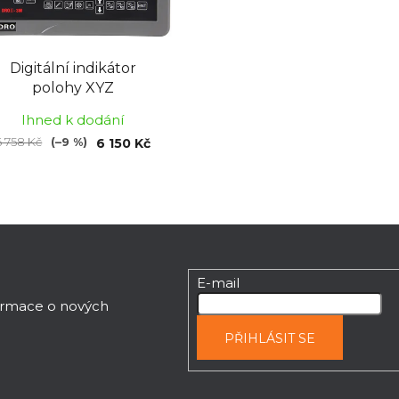
Digitální indikátor
polohy XYZ
Ihned k dodání
6 758 Kč
(–9 %)
6 150 Kč
E-mail
formace o nových
PŘIHLÁSIT SE