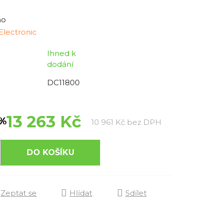
no
lectronic
Ihned k
dodání
DC11800
13 263 Kč
 %
Měrná cena:
10 961 Kč bez DPH
DO KOŠÍKU
Zeptat se
Hlídat
Sdílet