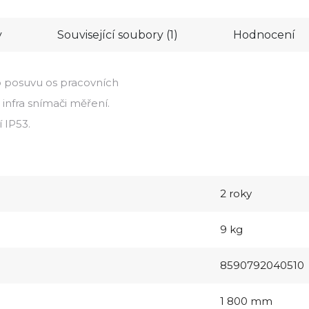
y
Související soubory (1)
Hodnocení
ho posuvu os pracovních
 infra snímači měření.
 IP53.
2 roky
9 kg
8590792040510
1 800 mm