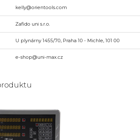
kelly@orientools.com
Zafido uni s.r.o.
U plynárny 1455/70, Praha 10 - Michle, 101 00
e-shop@uni-max.cz
produktu