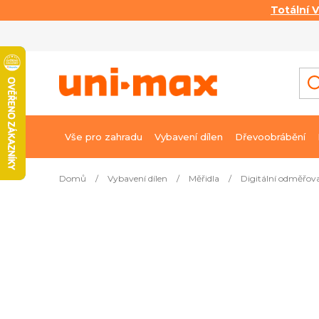
Totální 
Přejít
na
obsah
Vše pro zahradu
Vybavení dílen
Dřevoobrábění
Domů
/
Vybavení dílen
/
Měřidla
/
Digitální odměřov