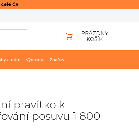
o celé ČR
ONTAKTY
PŘIHLÁŠENÍ
PRÁZDNÝ
KOŠÍK
NÁKUPNÍ
KOŠÍK
bby a dům
Výprodej
Značky
lní pravítko k
ování posuvu 1 800