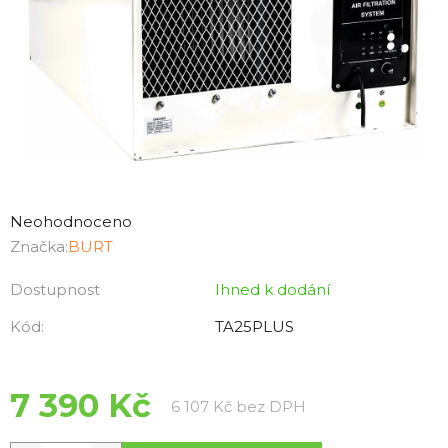
Průměrné
hodnocení
Neohodnoceno
produktu
Značka:
BURT
je
Dostupnost
Ihned k dodání
0,0
z
Kód:
TA25PLUS
5
hvězdiček.
7 390 Kč
Měrná cena:
6 107 Kč bez DPH