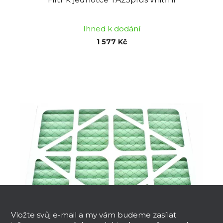
Ihned k dodání
1 577 Kč
Z
á
p
Vložte svůj e-mail a my vám budeme zasílat