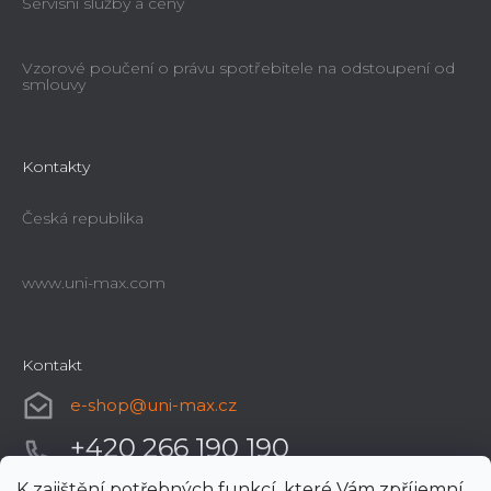
Servisní služby a ceny
Vzorové poučení o právu spotřebitele na odstoupení od
smlouvy
Kontakty
Česká republika
www.uni-max.com
Kontakt
e-shop
@
uni-max.cz
+420 266 190 190
K zajištění potřebných funkcí, které Vám zpříjemní