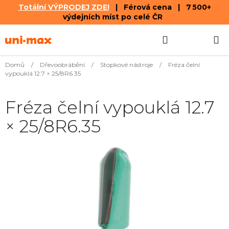
Totální VÝPRODEJ ZDE!
| Férová cena | 7 500+
výdejních míst po celé ČR
Přejít
Hledat
NÁKUPN
na
obsah
KOŠÍK
Domů
/
Dřevoobrábění
/
Stopkové nástroje
/
Fréza čelní
vypouklá 12.7 × 25/8R6.35
Fréza čelní vypouklá 12.7
× 25/8R6.35