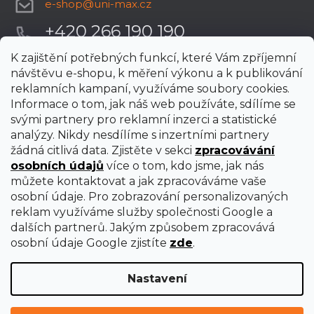
e-shop
@
uni-max.cz
+420 266 190 190
K zajištění potřebných funkcí, které Vám zpříjemní
návštěvu e-shopu, k měření výkonu a k publikování
reklamních kampaní, využíváme soubory cookies.
Informace o tom, jak náš web používáte, sdílíme se
svými partnery pro reklamní inzerci a statistické
analýzy. Nikdy nesdílíme s inzertními partnery
žádná citlivá data. Zjistěte v sekci
zpracovávání
osobních údajů
více o tom, kdo jsme, jak nás
můžete kontaktovat a jak zpracováváme vaše
osobní údaje. Pro zobrazování personalizovaných
reklam využíváme služby společnosti Google a
dalších partnerů. Jakým způsobem zpracovává
osobní údaje Google zjistíte
zde
.
Nastavení
Vytvořil Shoptet Premium