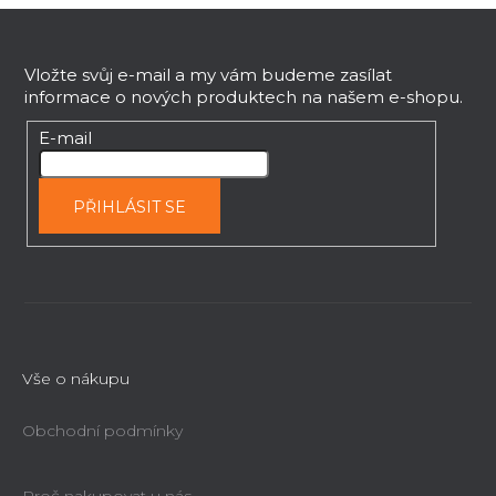
Z
á
p
Vložte svůj e-mail a my vám budeme zasílat
informace o nových produktech na našem e-shopu.
a
t
E-mail
í
PŘIHLÁSIT SE
Vše o nákupu
Obchodní podmínky