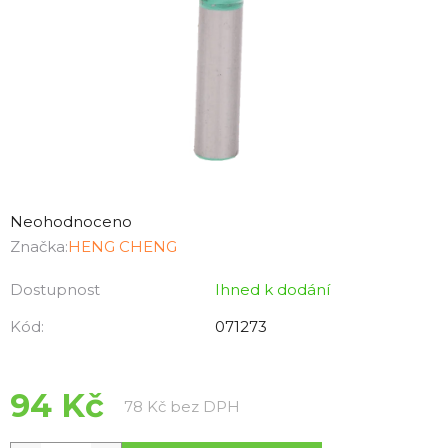
Průměrné
hodnocení
Neohodnoceno
produktu
Značka:
HENG CHENG
je
Dostupnost
Ihned k dodání
0,0
z
Kód:
071273
5
hvězdiček.
94 Kč
Měrná cena:
78 Kč bez DPH