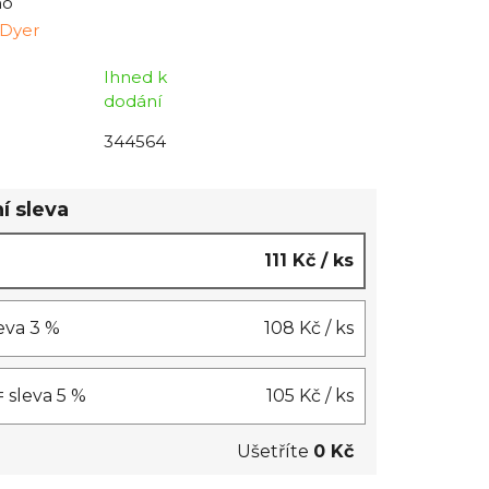
no
 Dyer
Ihned k
dodání
344564
í sleva
111 Kč
/ ks
leva 3 %
108 Kč
/ ks
= sleva 5 %
105 Kč
/ ks
Ušetříte
0 Kč