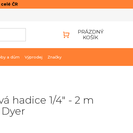
o celé ČR
ONTAKTY
PŘIHLÁŠENÍ
PRÁZDNÝ
KOŠÍK
NÁKUPNÍ
KOŠÍK
bby a dům
Výprodej
Značky
 hadice 1/4" - 2 m
 Dyer