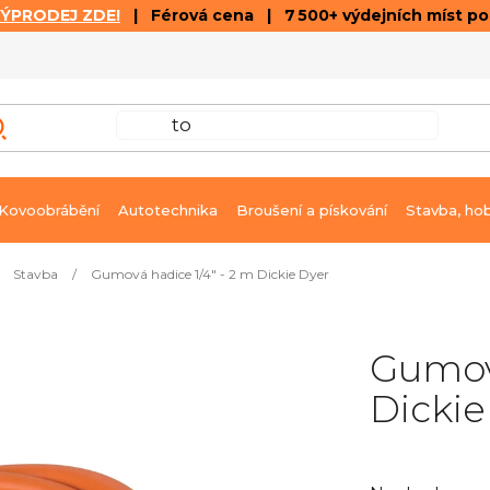
VÝPRODEJ ZDE!
| Férová cena | 7 500+ výdejních míst p
VÝPRODEJ
GALERIE ČLÁNKŮ A VIDEÍ
K
Kovoobrábění
Autotechnika
Broušení a pískování
Stavba, ho
Stavba
/
Gumová hadice 1/4" - 2 m Dickie Dyer
Gumová
Dickie
Průměrné