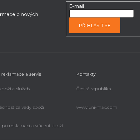
E-mail
formace o nových
PŘIHLÁSIT SE
 reklamace a servis
Kontakty
 zboží a služeb
Česká republika
dnost za vady zboží
www.uni-max.com
při reklamaci a vrácení zboží