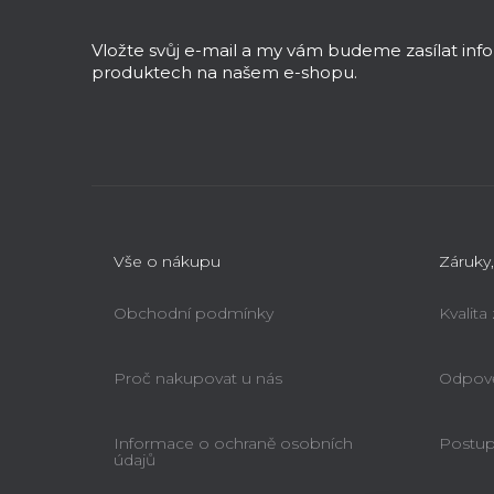
p
a
Vložte svůj e-mail a my vám budeme zasílat in
t
produktech na našem e-shopu.
í
Vše o nákupu
Záruky,
Obchodní podmínky
Kvalita
Proč nakupovat u nás
Odpově
Informace o ochraně osobních
Postup 
údajů