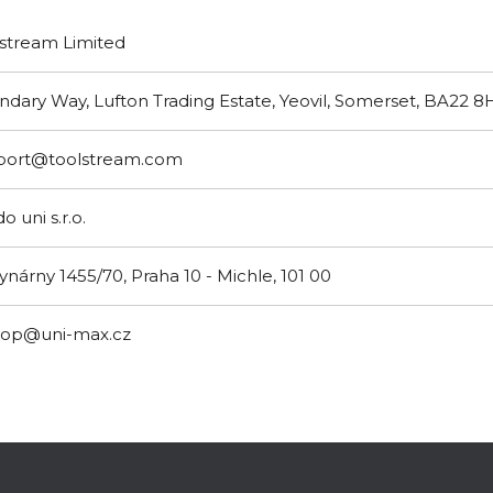
stream Limited
dary Way, Lufton Trading Estate, Yeovil, Somerset, BA22 
port@toolstream.com
o uni s.r.o.
ynárny 1455/70, Praha 10 - Michle, 101 00
hop@uni-max.cz