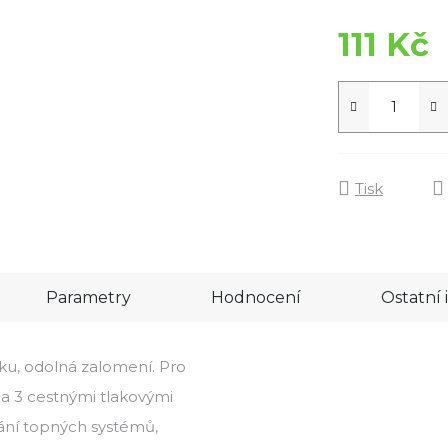
111 Kč
Tisk
Parametry
Hodnocení
Ostatní
uku, odolná zalomení. Pro
 a 3 cestnými tlakovými
vání topných systémů,