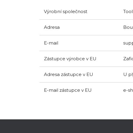
Výrobní společnost
Tool
Adresa
Boun
E-mail
sup
Zástupce výrobce v EU
Zafid
Adresa zástupce v EU
U pl
E-mail zástupce v EU
e-s
Z
á