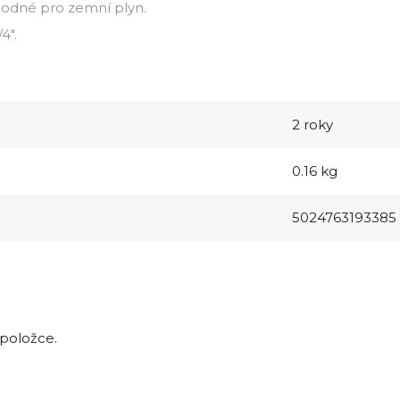
vhodné pro zemní plyn.
4".
2 roky
0.16 kg
5024763193385
 položce.