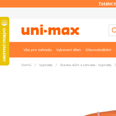
Totální 
Přejít
na
obsah
Vše pro zahradu
Vybavení dílen
Dřevoobrábění
Domů
/
Výprodej
/
Stavba, dům a zahrada - Výprodej
/