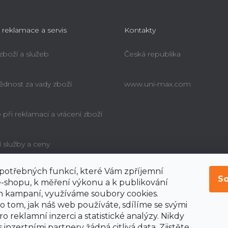
 reklamace a servis
Kontakty
 zboží a služeb
Česká republika
dnost za vady zboží
www.uni-max.com
při reklamaci a vrácení zboží
í služby a ceny
í potřebných funkcí, které Vám zpříjemní
é poučení o právu
So
bitele na odstoupení od
-shopu, k měření výkonu a k publikování
y
 kampaní, využíváme soubory cookies.
o tom, jak náš web používáte, sdílíme se svými
o reklamní inzerci a statistické analýzy. Nikdy
 inzertními partnery žádná citlivá data. Zjistěte