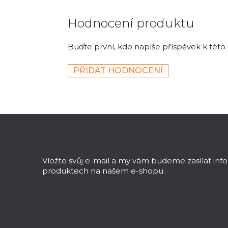
Hodnocení produktu
Buďte první, kdo napíše příspěvek k této
PŘIDAT HODNOCENÍ
Z
á
p
a
Vložte svůj e-mail a my vám budeme zasílat in
t
produktech na našem e-shopu.
í