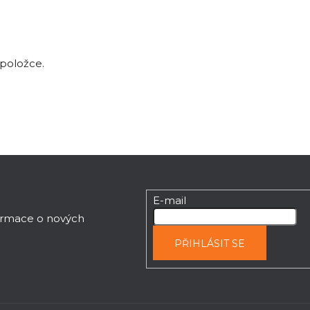
 položce.
E-mail
formace o nových
PŘIHLÁSIT SE