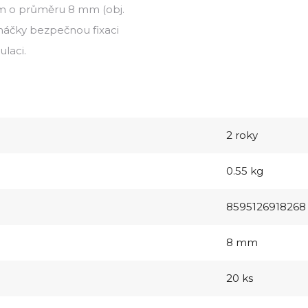
em o průměru 8 mm (obj.
í háčky bezpečnou fixaci
ulaci.
2 roky
0.55 kg
8595126918268
8 mm
20 ks