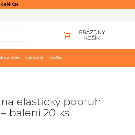
o celé ČR
ONTAKTY
PŘIHLÁŠENÍ
PRÁZDNÝ
KOŠÍK
NÁKUPNÍ
KOŠÍK
bby a dům
Výprodej
Značky
na elastický popruh
 balení 20 ks