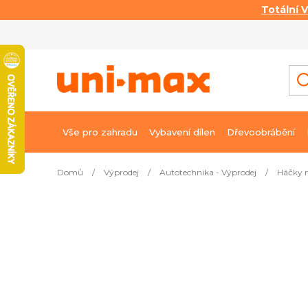
Totální 
Přejít
na
obsah
Vše pro zahradu
Vybavení dílen
Dřevoobrábění
Domů
/
Výprodej
/
Autotechnika - Výprodej
/
Háčky n