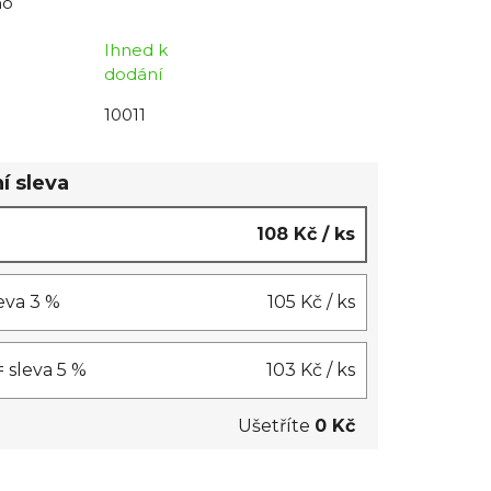
no
Ihned k
dodání
10011
í sleva
108 Kč
/ ks
leva 3 %
105 Kč
/ ks
= sleva 5 %
103 Kč
/ ks
Ušetříte
0 Kč