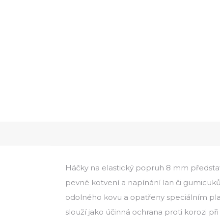
Háčky na elastický popruh 8 mm představu
pevné kotvení a napínání lan či gumicuků
odolného kovu a opatřeny speciálním pla
slouží jako účinná ochrana proti korozi př