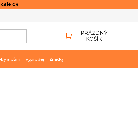
o celé ČR
ONTAKTY
PŘIHLÁŠENÍ
PRÁZDNÝ
KOŠÍK
NÁKUPNÍ
KOŠÍK
bby a dům
Výprodej
Značky
10 689 Kč