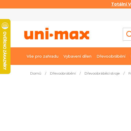
Totální 
Přejít
na
obsah
Vše pro zahradu
Vybavení dílen
Dřevoobrábění
Domů
/
Dřevoobrábění
/
Dřevoobráběcí stroje
/
F
Nejprodávanější
Horní frézka 2400 W Triton –