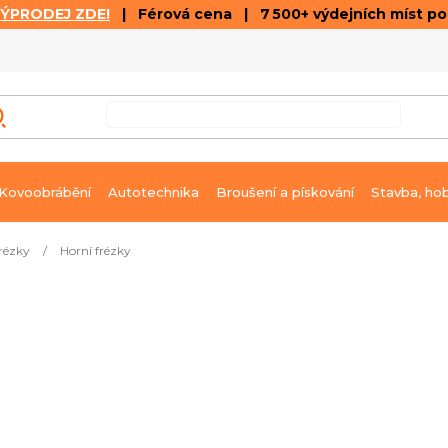
VÝPRODEJ ZDE!
| Férová cena | 7 500+ výdejních míst p
VÝPRODEJ
GALERIE ČLÁNKŮ A VIDEÍ
K
Kovoobrábění
Autotechnika
Broušení a pískování
Stavba, ho
rézky
/
Horní frézky
 TRA001, s mikro-nastavením
Již nelze objednat