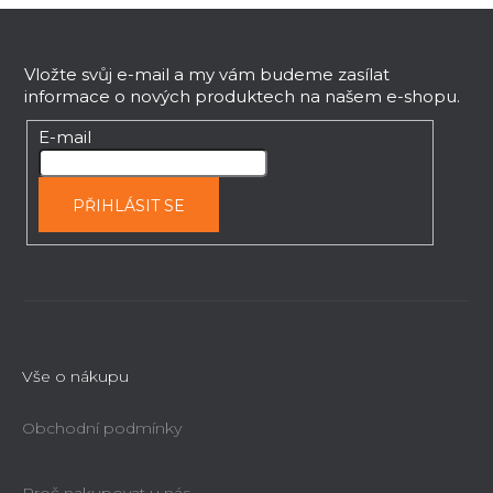
Z
r
v
á
k
p
Vložte svůj e-mail a my vám budeme zasílat
y
informace o nových produktech na našem e-shopu.
a
v
t
E-mail
ý
í
p
i
PŘIHLÁSIT SE
s
u
Vše o nákupu
Obchodní podmínky