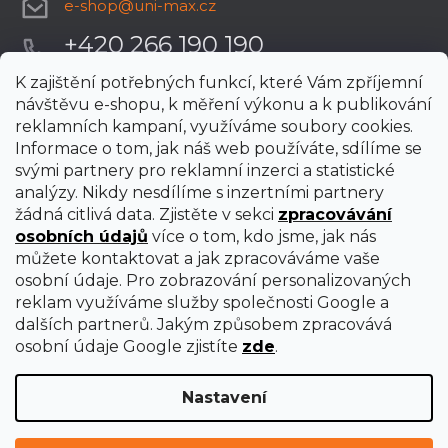
e-shop
@
uni-max.cz
+420 266 190 190
K zajištění potřebných funkcí, které Vám zpříjemní
návštěvu e-shopu, k měření výkonu a k publikování
reklamních kampaní, využíváme soubory cookies.
Informace o tom, jak náš web používáte, sdílíme se
svými partnery pro reklamní inzerci a statistické
analýzy. Nikdy nesdílíme s inzertními partnery
žádná citlivá data. Zjistěte v sekci
zpracovávání
osobních údajů
více o tom, kdo jsme, jak nás
můžete kontaktovat a jak zpracováváme vaše
osobní údaje. Pro zobrazování personalizovaných
reklam využíváme služby společnosti Google a
dalších partnerů. Jakým způsobem zpracovává
osobní údaje Google zjistíte
zde
.
Nastavení
Vytvořil Shoptet Premium