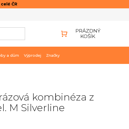
o celé ČR
ONTAKTY
PŘIHLÁŠENÍ
PRÁZDNÝ
KOŠÍK
NÁKUPNÍ
KOŠÍK
bby a dům
Výprodej
Značky
rázová kombinéza z
l. M Silverline