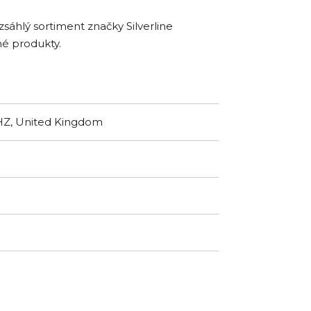
sáhlý sortiment značky Silverline
né produkty.
8HZ, United Kingdom