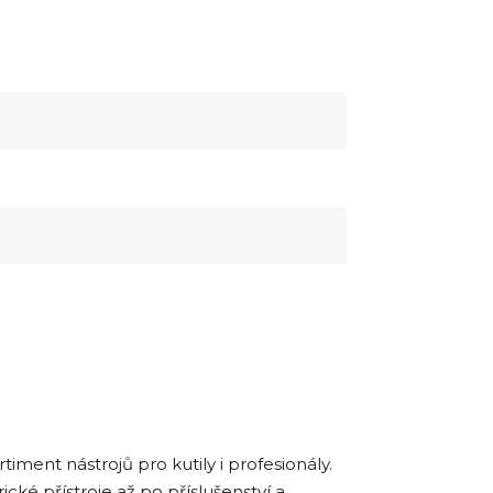
ortiment nástrojů pro kutily i profesionály.
cké přístroje až po příslušenství a