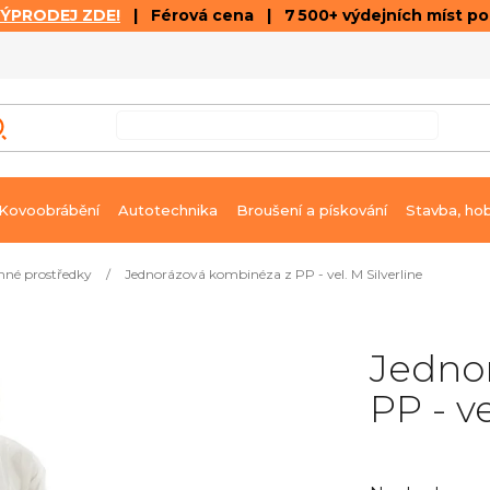
VÝPRODEJ ZDE!
| Férová cena | 7 500+ výdejních míst p
VÝPRODEJ
GALERIE ČLÁNKŮ A VIDEÍ
K
Kovoobrábění
Autotechnika
Broušení a pískování
Stavba, ho
né prostředky
/
Jednorázová kombinéza z PP - vel. M Silverline
Jedno
PP - ve
Průměrné