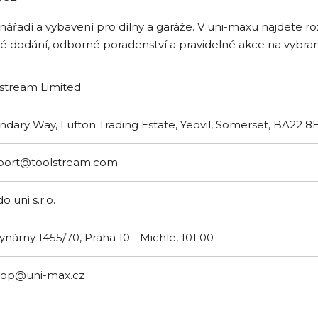
řadí a vybavení pro dílny a garáže. V uni-maxu najdete roz
lé dodání, odborné poradenství a pravidelné akce na vybra
stream Limited
dary Way, Lufton Trading Estate, Yeovil, Somerset, BA22 
port@toolstream.com
o uni s.r.o.
ynárny 1455/70, Praha 10 - Michle, 101 00
hop@uni-max.cz