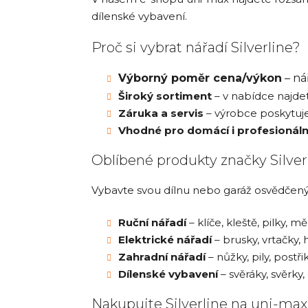
dílenské vybavení.
Proč si vybrat nářadí Silverline?
Výborný poměr cena/výkon
– ná
Široký sortiment
– v nabídce najdet
Záruka a servis
– výrobce poskytuje
Vhodné pro domácí i profesionální
Oblíbené produkty značky Silver
Vybavte svou dílnu nebo garáž osvědčenými
Ruční nářadí
– klíče, kleště, pilky, mě
Elektrické nářadí
– brusky, vrtačky,
Zahradní nářadí
– nůžky, pily, postř
Dílenské vybavení
– svěráky, svěrky,
Nakupujte Silverline na uni-max