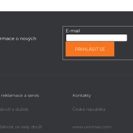
E-mail
formace o nových
PŘIHLÁSIT SE
 reklamace a servis
Kontakty
 zboží a služeb
Česká republika
dnost za vady zboží
www.uni-max.com