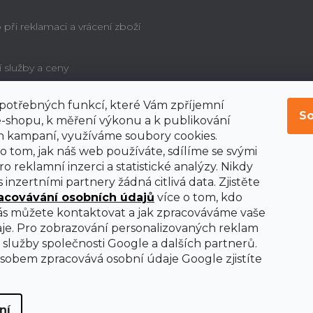
při reklamaci a vrácení zboží
í služby a ceny
í potřebných funkcí, které Vám zpříjemní
é poučení o právu
So
bitele na odstoupení od
-shopu, k měření výkonu a k publikování
y
 kampaní, využíváme soubory cookies.
o tom, jak náš web používáte, sdílíme se svými
o reklamní inzerci a statistické analýzy. Nikdy
 inzertními partnery žádná citlivá data. Zjistěte
acovávání osobních údajů
více o tom, kdo
nás můžete kontaktovat a jak zpracováváme vaše
je. Pro zobrazování personalizovaných reklam
služby společnosti Google a dalších partnerů.
obem zpracovává osobní údaje Google zjistíte
ní