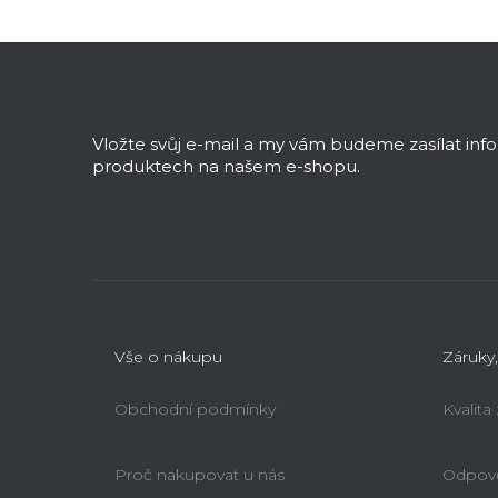
Z
á
p
a
Vložte svůj e-mail a my vám budeme zasílat in
t
produktech na našem e-shopu.
í
Vše o nákupu
Záruky,
Obchodní podmínky
Kvalita
Proč nakupovat u nás
Odpově