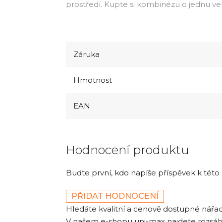
prostředí. Kupte si kombinézu o jednu veli
Záruka
Hmotnost
EAN
Hodnocení produktu
Buďte první, kdo napíše příspěvek k této
PŘIDAT HODNOCENÍ
Hledáte kvalitní a cenově dostupné nář
V našem e-shopu uni-max najdete rozsáhlou