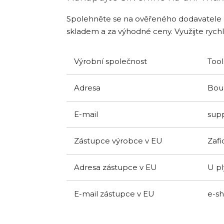
Spolehněte se na ověřeného dodavatele ná
skladem a za výhodné ceny. Využijte rych
Výrobní společnost
Tool
Adresa
Boun
E-mail
sup
Zástupce výrobce v EU
Zafid
Adresa zástupce v EU
U pl
E-mail zástupce v EU
e-s