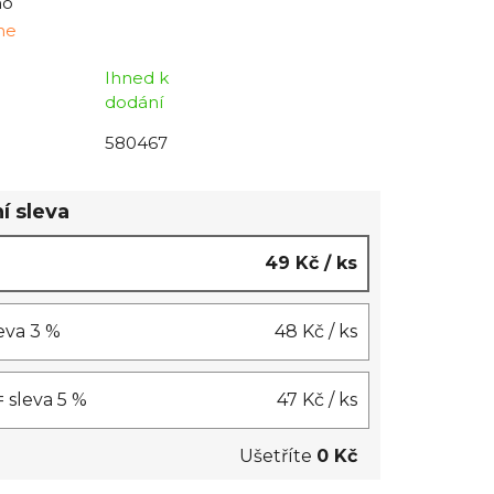
no
ine
Ihned k
dodání
580467
í sleva
49 Kč
/ ks
leva 3 %
48 Kč
/ ks
= sleva 5 %
47 Kč
/ ks
Ušetříte
0 Kč