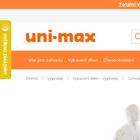
Totální 
Přejít
na
obsah
Vše pro zahradu
Vybavení dílen
Dřevoobrábění
Domů
/
Výprodej
/
Vybavení dílen - Výprodej
/
Ochran