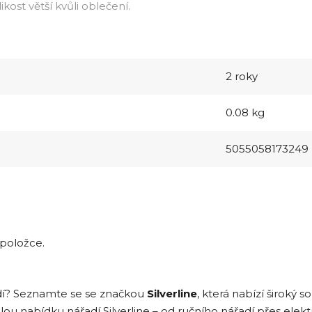
kost větší kvůli oblečení.
2 roky
0.08 kg
5055058173249
 položce.
adí? Seznamte se se značkou
Silverline
, která nabízí široký s
 nabídku nářadí Silverline – od ručního nářadí přes elektri