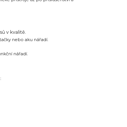
ů v kvalitě.
rtačky nebo aku nářadí.
nkční nářadí.
: