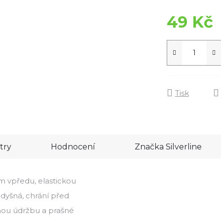
49 Kč
Tisk
try
Hodnocení
Značka
Silverline
m vpředu, elastickou
dyšná, chrání před
žnou údržbu a prašné