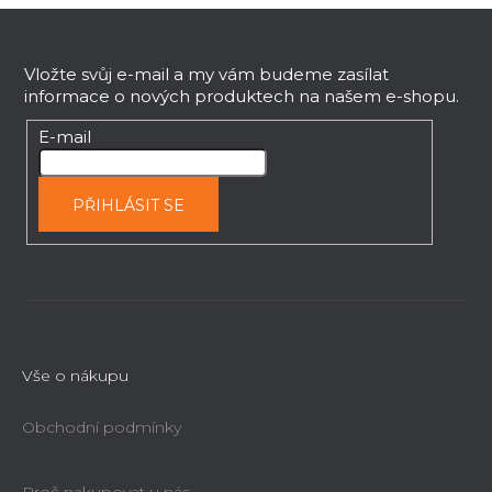
Z
á
p
Vložte svůj e-mail a my vám budeme zasílat
informace o nových produktech na našem e-shopu.
a
t
E-mail
í
PŘIHLÁSIT SE
Vše o nákupu
Obchodní podmínky