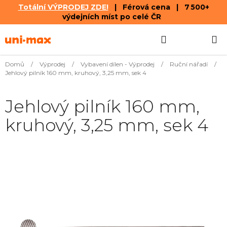
Totální VÝPRODEJ ZDE!
| Férová cena | 7 500+
výdejních míst po celé ČR
Přejít
Hledat
NÁKUPN
na
obsah
KOŠÍK
Domů
/
Výprodej
/
Vybavení dílen - Výprodej
/
Ruční nářadí
/
Jehlový pilník 160 mm, kruhový, 3,25 mm, sek 4
Jehlový pilník 160 mm,
kruhový, 3,25 mm, sek 4