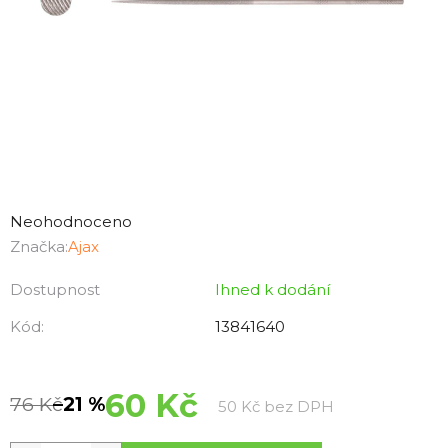
Průměrné
hodnocení
Neohodnoceno
produktu
Značka:
Ajax
je
Dostupnost
Ihned k dodání
0,0
z
Kód:
13841640
5
hvězdiček.
60 Kč
76 Kč
–21 %
Měrná cena:
50 Kč bez DPH