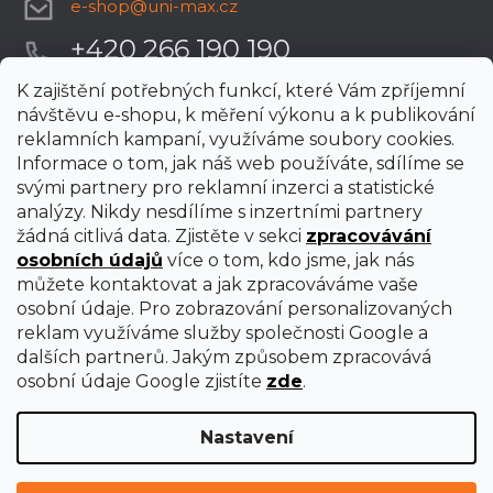
e-shop
@
uni-max.cz
+420 266 190 190
K zajištění potřebných funkcí, které Vám zpříjemní
návštěvu e-shopu, k měření výkonu a k publikování
reklamních kampaní, využíváme soubory cookies.
Informace o tom, jak náš web používáte, sdílíme se
svými partnery pro reklamní inzerci a statistické
analýzy. Nikdy nesdílíme s inzertními partnery
žádná citlivá data. Zjistěte v sekci
zpracovávání
osobních údajů
více o tom, kdo jsme, jak nás
můžete kontaktovat a jak zpracováváme vaše
osobní údaje. Pro zobrazování personalizovaných
reklam využíváme služby společnosti Google a
dalších partnerů. Jakým způsobem zpracovává
osobní údaje Google zjistíte
zde
.
Nastavení
Vytvořil Shoptet Premium