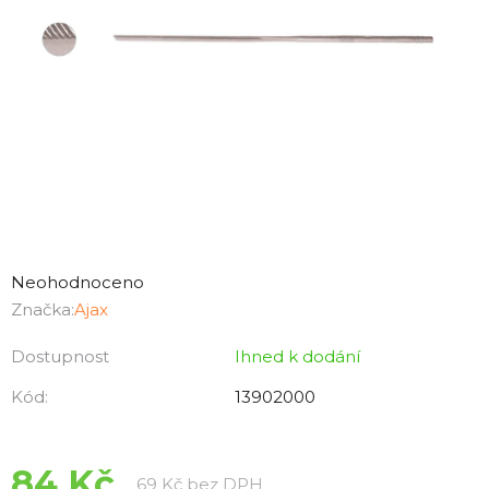
Průměrné
hodnocení
Neohodnoceno
produktu
Značka:
Ajax
je
Dostupnost
Ihned k dodání
0,0
z
Kód:
13902000
5
hvězdiček.
84 Kč
Měrná cena:
69 Kč bez DPH