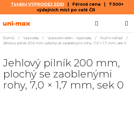
Totální VÝPRODEJ ZDE!
| Férová cena | 7 500+
výdejních míst po celé ČR
Přejít
Hledat
NÁKUPN
na
obsah
KOŠÍK
Domů
/
Výprodej
/
Vybavení dílen - Výprodej
/
Ruční nářadí
/
Jehlový pilník 200 mm, plochý se zaoblenými rohy, 7,0 × 1,7 mm, sek 0
Jehlový pilník 200 mm,
plochý se zaoblenými
rohy, 7,0 × 1,7 mm, sek 0