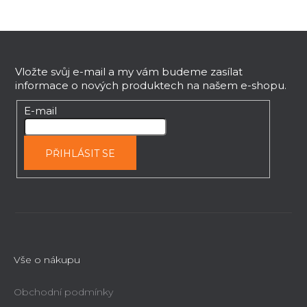
Z
á
p
Vložte svůj e-mail a my vám budeme zasílat
informace o nových produktech na našem e-shopu.
a
t
E-mail
í
PŘIHLÁSIT SE
Vše o nákupu
Obchodní podmínky