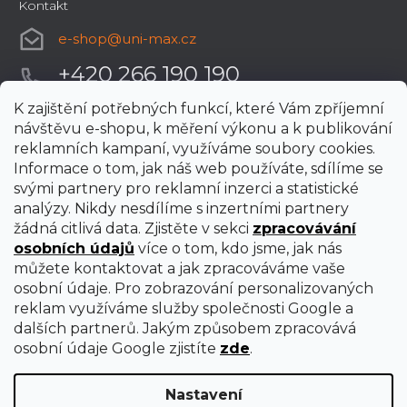
Kontakt
e-shop
@
uni-max.cz
+420 266 190 190
K zajištění potřebných funkcí, které Vám zpříjemní
návštěvu e-shopu, k měření výkonu a k publikování
reklamních kampaní, využíváme soubory cookies.
Informace o tom, jak náš web používáte, sdílíme se
svými partnery pro reklamní inzerci a statistické
analýzy. Nikdy nesdílíme s inzertními partnery
žádná citlivá data. Zjistěte v sekci
zpracovávání
osobních údajů
více o tom, kdo jsme, jak nás
můžete kontaktovat a jak zpracováváme vaše
osobní údaje. Pro zobrazování personalizovaných
reklam využíváme služby společnosti Google a
dalších partnerů. Jakým způsobem zpracovává
osobní údaje Google zjistíte
zde
.
Nastavení
Vytvořil Shoptet Premium