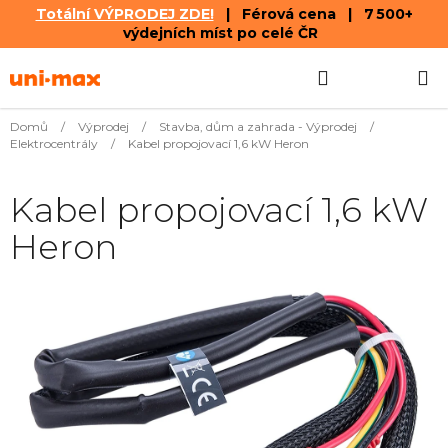
Totální VÝPRODEJ ZDE!
| Férová cena | 7 500+
výdejních míst po celé ČR
Přejít
Hledat
NÁKUPN
na
obsah
KOŠÍK
Domů
/
Výprodej
/
Stavba, dům a zahrada - Výprodej
/
Elektrocentrály
/
Kabel propojovací 1,6 kW Heron
Kabel propojovací 1,6 kW
Heron