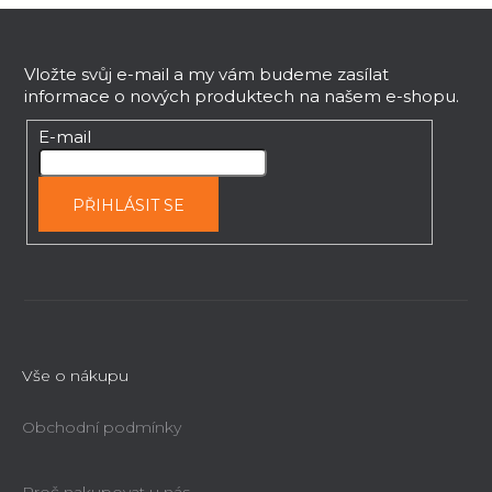
Z
á
p
Vložte svůj e-mail a my vám budeme zasílat
informace o nových produktech na našem e-shopu.
a
t
E-mail
í
PŘIHLÁSIT SE
Vše o nákupu
Obchodní podmínky