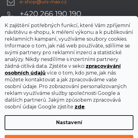
e-shop
@
uni-max.cz
+420 266 190 190
K zajištění potřebných funkcí, které Vám zpříjemní
návštěvu e-shopu, k měření výkonu a k publikování
reklamních kampaní, využíváme soubory cookies.
Informace o tom, jak náš web používáte, sdílíme se
svými partnery pro reklamní inzerci a statistické
analýzy. Nikdy nesdílíme s inzertními partnery
žádná citlivá data. Zjistěte v sekci
zpracovávání
osobních údajů
více o tom, kdo jsme, jak nás
můžete kontaktovat a jak zpracováváme vaše
osobní údaje. Pro zobrazování personalizovaných
reklam využíváme služby společnosti Google a
dalších partnerů. Jakým způsobem zpracovává
osobní údaje Google zjistíte
zde
.
Nastavení
Vytvořil Shoptet Premium