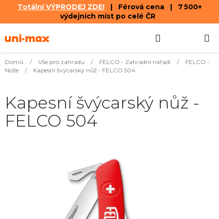
Totální VÝPRODEJ ZDE!
| Férová cena | 7 500+
výdejních míst po celé ČR
Přejít
Hledat
NÁKUPN
na
obsah
KOŠÍK
Domů
/
Vše pro zahradu
/
FELCO - Zahradní nářadí
/
FELCO -
Nože
/
Kapesní švýcarský nůž - FELCO 504
Kapesní švýcarský nůž -
FELCO 504