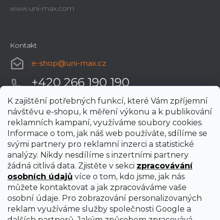
www.uni-max.com
Kontakt
e-shop
@
uni-max.cz
+420 266 190 190
K zajištění potřebných funkcí, které Vám zpříjemní
návštěvu e-shopu, k měření výkonu a k publikování
reklamních kampaní, využíváme soubory cookies.
Informace o tom, jak náš web používáte, sdílíme se
svými partnery pro reklamní inzerci a statistické
analýzy. Nikdy nesdílíme s inzertními partnery
žádná citlivá data. Zjistěte v sekci
zpracovávání
osobních údajů
více o tom, kdo jsme, jak nás
můžete kontaktovat a jak zpracováváme vaše
osobní údaje. Pro zobrazování personalizovaných
reklam využíváme služby společnosti Google a
dalších partnerů. Jakým způsobem zpracovává