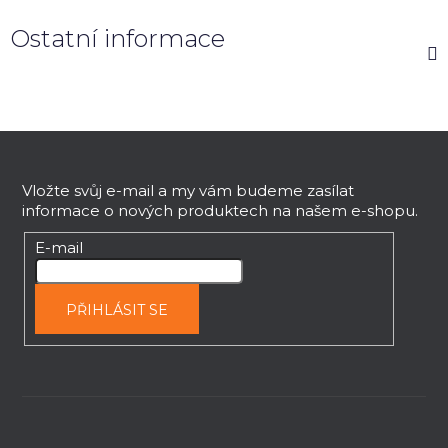
Ostatní informace
Z
á
p
Vložte svůj e-mail a my vám budeme zasílat
informace o nových produktech na našem e-shopu.
a
t
E-mail
í
PŘIHLÁSIT SE