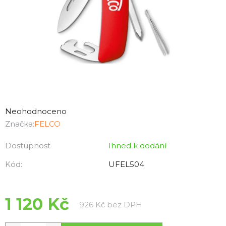
Průměrné
hodnocení
Neohodnoceno
produktu
Značka:
FELCO
je
Dostupnost
Ihned k dodání
0,0
z
Kód:
UFEL504
5
hvězdiček.
1 120 Kč
Měrná cena:
926 Kč bez DPH