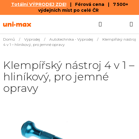
Totální VÝPRODEJ ZDE!
| Férová cena | 7 500+
výdejních míst po celé ČR
Přejít
Hledat
NÁKUPN
na
obsah
KOŠÍK
Domů
/
Výprodej
/
Autotechnika - Výprodej
/
Klempířský nástroj
4 v 1 – hliníkový, pro jemné opravy
Klempířský nástroj 4 v 1 –
hliníkový, pro jemné
opravy