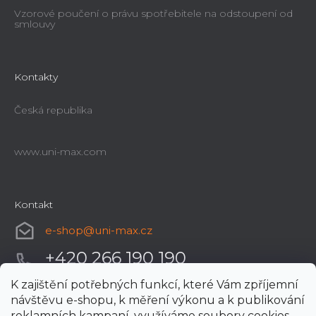
Vzorové poučení o právu spotřebitele na odstoupení od
smlouvy
Kontakty
Česká republika
www.uni-max.com
Kontakt
e-shop
@
uni-max.cz
+420 266 190 190
K zajištění potřebných funkcí, které Vám zpříjemní
návštěvu e-shopu, k měření výkonu a k publikování
reklamních kampaní, využíváme soubory cookies.