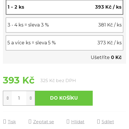
1 - 2 ks
393 Kč
/ ks
3 - 4 ks = sleva 3 %
381 Kč
/ ks
5 a více ks = sleva 5 %
373 Kč
/ ks
Ušetříte
0 Kč
393 Kč
Měrná cena:
325 Kč bez DPH
DO KOŠÍKU
Tisk
Zeptat se
Hlídat
Sdílet