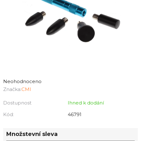
Průměrné
hodnocení
Neohodnoceno
produktu
Značka:
CMI
je
Dostupnost
Ihned k dodání
0,0
z
Kód:
46791
5
hvězdiček.
Množstevní sleva