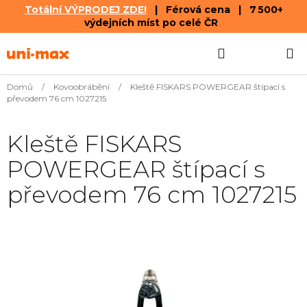
Totální VÝPRODEJ ZDE!
| Férová cena | 7 500+
výdejních míst po celé ČR
Přejít
Hledat
NÁKUPN
na
obsah
KOŠÍK
Domů
/
Kovoobrábění
/
Kleště FISKARS POWERGEAR štípací s
převodem 76 cm 1027215
Kleště FISKARS
POWERGEAR štípací s
převodem 76 cm 1027215