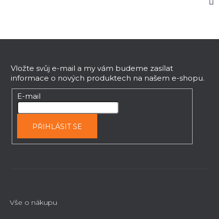
Z
á
p
Vložte svůj e-mail a my vám budeme zasílat
informace o nových produktech na našem e-shopu.
a
t
E-mail
í
PŘIHLÁSIT SE
Vše o nákupu