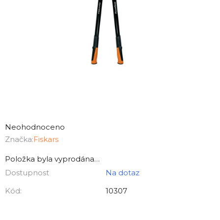
Průměrné
hodnocení
Neohodnoceno
produktu
Značka:
Fiskars
je
Položka byla vyprodána…
0,0
Dostupnost
Na dotaz
z
5
Kód:
10307
hvězdiček.