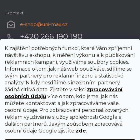
Kontakt
e-shop
@
uni-max.cz
+420 266 190 190
K zajištění potřebných funkcí, které Vám zpříjemní
návštěvu e-shopu, k měření výkonu a k publikování
reklamních kampaní, využíváme soubory cookies.
Informace o tom, jak náš web používáte, sdílíme se
svými partnery pro reklamní inzerci a statistické
analýzy. Nikdy nesdílíme s inzertními partnery
žádná citlivá data. Zjistěte v sekci
zpracovávání
osobních údajů
více o tom, kdo jsme, jak nás
můžete kontaktovat a jak zpracováváme vaše
osobní údaje. Pro zobrazování personalizovaných
reklam využíváme služby společnosti Google a
dalších partnerů. Jakým způsobem zpracovává
osobní údaje Google zjistíte
zde
.