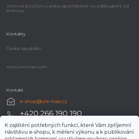
Vzorové poučení o právu spotřebitele na odstoupení od
smlouvy
Kontakty
Česká republika
www.uni-max.com
Kontakt
e-shop
@
uni-max.cz
+420 266 190 190
K zajištění potřebných funkcí, které Vám zpříjemní
návštěvu e-shopu, k měření výkonu a k publikování
reklamních kampaní, využíváme soubory cookies.