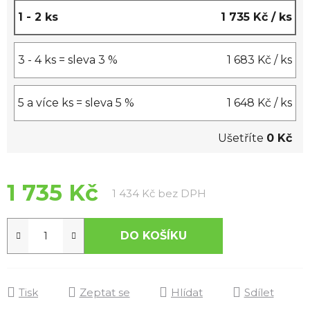
1 - 2 ks
1 735 Kč
/ ks
3 - 4 ks = sleva 3 %
1 683 Kč
/ ks
5 a více ks = sleva 5 %
1 648 Kč
/ ks
Ušetříte
0 Kč
1 735 Kč
Měrná cena:
1 434 Kč bez DPH
DO KOŠÍKU
Tisk
Zeptat se
Hlídat
Sdílet