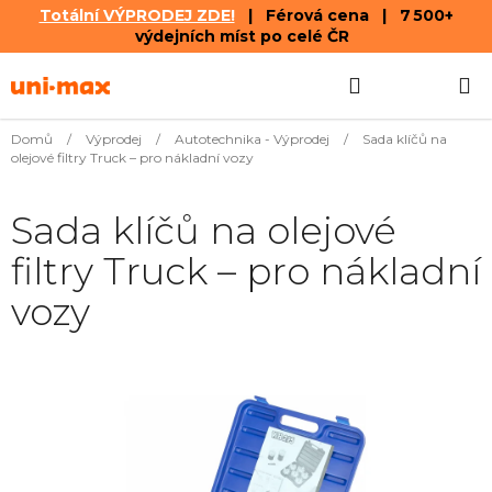
Totální VÝPRODEJ ZDE!
| Férová cena | 7 500+
výdejních míst po celé ČR
Přejít
Hledat
NÁKUPN
na
obsah
KOŠÍK
Domů
/
Výprodej
/
Autotechnika - Výprodej
/
Sada klíčů na
olejové filtry Truck – pro nákladní vozy
Sada klíčů na olejové
filtry Truck – pro nákladní
vozy