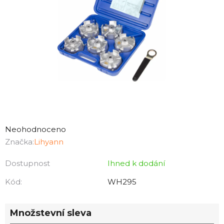
Průměrné
hodnocení
Neohodnoceno
produktu
Značka:
Lihyann
je
Dostupnost
Ihned k dodání
0,0
z
Kód:
WH295
5
hvězdiček.
Množstevní sleva